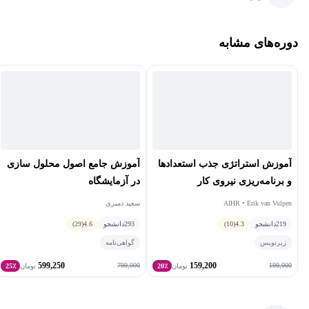
دوره‌های مشابه
آموزش استراتژی جذب استعدادها
آموزش جامع اصول محلول سازی
و برنامه‌ریزی نیروی کار
در آزمایشگاه
AIHR • Erik van Vulpen
سعید دمیری
219
دانشجو
4.3
(10)
293
دانشجو
4.6
(29)
زیرنویس
گواهی‌نامه
599,250
159,200
799,000
199,000
تومان
20٪
تومان
25٪