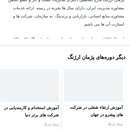
مشاوره مدیریت ایران، دارای سال ها تجربه در زمینه ارائه خدمات
مشاوره منابع انسانی، بازاریابی و برندینگ به سازمان، شرکت ها و
استارت آپ ها می باشم.
از سال 1398 در برنامه های مختلف رادیویی مانند ایستگاه 98 و پاکار به
عنوان کارشناس برنامه در حوزه راه اندازی کسب و کار حضور داشته و
سعی در انتقال تجربه به دوستداران این مسیر بوده ام.
دیگر دوره‌های پژمان ارژنگ
همچنین کتاب و مقالات علمی در مجلات داخلی و بین المللی در حوزه
کسب و کار از اینجانب منتشر شده است.
آموزش ارتقاء شغلی در شرکت
آموزش استخدام و کارمندیابی در
های پیشرو در جهان
شرکت های برتر دنیا
پژمان ارژنگ
پژمان ارژنگ