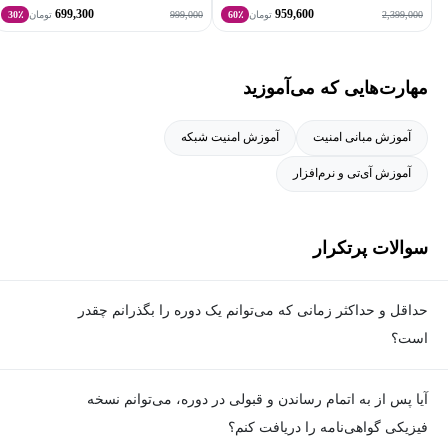
699,300
959,600
999,000
2,399,000
تومان
60٪
تومان
30٪
مهارت‌هایی که می‌آموزید
آموزش مبانی امنیت
آموزش امنیت شبکه
آموزش آی‌تی و نرم‌افزار
سوالات پرتکرار
حداقل و حداکثر زمانی که می‌توانم یک دوره را بگذرانم چقدر
است؟
برای گذراندن دوره، حداقل زمان مشخصی وجود ندارد و شما می‌توانید
آیا پس از به اتمام رساندن و قبولی در دوره، می‌توانم نسخه
در هر زمان که مایل هستید، ویدیوهای آموزشی دوره را ببینید و تمارین
فیزیکی گواهی‌نامه را دریافت کنم؟
را انجام دهید؛ اما برای هر دوره یک حداکثر زمان تعیین شده که در