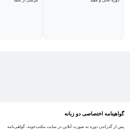
نحوه پیاده‌سازی سیاست‌های امنیتی در سازمان نیز از مباحث اصلی این
دوره عالی و مفید
مرسی از شما
دوره است.
دوره سکیوریتی پلاس یک پایه محکم برای ورود به حوزه امنیت سایبری
است و پیش‌نیازی مناسب برای گواهینامه‌های پیشرفته‌تر مانند CEH،
CISSP، یا CISM محسوب می‌شود. این دوره همچنین برای متخصصان
IT که به دنبال ارتقای مهارت‌های خود در زمینه امنیت هستند، فرصتی
عالی فراهم می‌کند.
علاوه بر این، گواهینامه Security Plus در بازار کار ارزش بالایی دارد و به
متخصصان کمک می‌کند تا در حوزه‌های دولتی و خصوصی فرصت‌های
شغلی بیشتری پیدا کنند.
گواهینامه اختصاصی دو زبانه
پس از گذراندن دوره به صورت آنلاین در سایت مکتب‌خونه، گواهی‌نامه