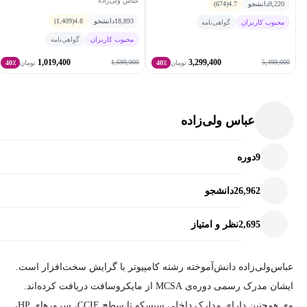
عباس ولی‌زاده
9,220
دانشجو
4.7
(674)
18,893
دانشجو
4.8
(1,409)
محبوب کاربران
گواهی‌نامه
محبوب کاربران
گواهی‌نامه
1,019,400
3,299,400
1,699,000
5,499,000
تومان
40٪
تومان
40٪
عباس ولی‌زاده
9
دوره
26,962
دانشجو
2,695
نظر و امتیاز
عباس‌ولی‌زاده دانش‌آموخته رشته کامپیوتر با گرایش سخت‌افزار است.
ایشان مدرک‌ رسمی دوره‌ی‌ MCSA‌ از مایکروسافت‌ دریافت کرده‌اند.
وی همچنین دارای مدارک‌ داخلی سیسکو تا سطح CCIE، سرورهای HP،