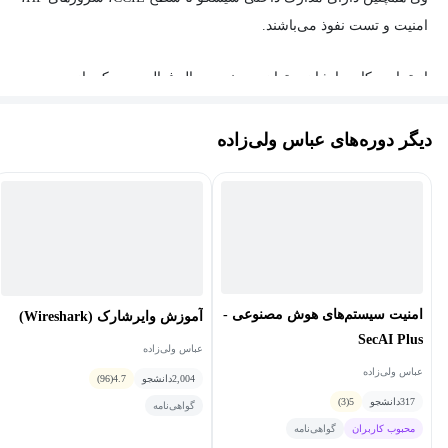
امنیت و تست نفوذ می‌باشند.
از تجارب کاری ایشان میتوان به چندین سال فعالیت در یکی از
دیتاسنترهای بزرگ کشور، چندین سال مدیر فناوری اطلاعات در شرکت
های خصوصی، همکاری با شرکت الوحدانیه امارات، مشاوره امنیت و
دیگر دوره‌های عباس ولی‌زاده
بهبود شبکه به مدیران ارشد سازمان‌ها اشاره کرد.
ایشان از سال ۱۳۹۲ تدریس را با متد‌های آموزشی بروز و بین‌المللی
آغاز کردند و در حال حاضر مدرس دوره‌های سیسکو و امنیت هستند.
امنیت سیستم‌های هوش مصنوعی -
آموزش وایرشارک (Wireshark)
SecAI Plus
عباس ولی‌زاده
عباس ولی‌زاده
2,004
دانشجو
4.7
(96)
317
دانشجو
5
(3)
گواهی‌نامه
محبوب کاربران
گواهی‌نامه