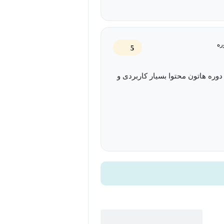
 یک مهارت ارزشمند و قابل ارائه تبدیل
ره
5
 داستان علمی معنادار تبدیل کنید.
بخش‌های دوره است. شما به طور خاص یاد می‌گیرید
دوره هاتون محتوا بسیار کاربردی و
ایتان برای نوشتن یک بخش «بحث» (Discussion) قوی، علمی و قانع‌کننده در مقالات و
رکتال) به صورت عملی پیاده‌سازی
GEO و تکنیک‌های آموخته‌شده، مستقیماً در پروژه‌های تحقیقاتی و