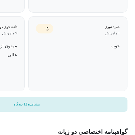
بخش سوم: از تحلیل تا مقاله (نتیجه نهایی چیست؟) اینجا دانش شما به
می‌شود.
حمید نوری
دانشجوی دو
5
1 ماه پیش
9 ماه پیش
هنر تفسیر نتایج: می‌آموزید که چگونه داده‌های خام و نمودارها را به یک
نوشتن بخش Discussion مقاله: این یکی از ارزشمندترین 
خوب
ممنون از 
چگونه از یافته‌ه
عالی
پایان‌نامه خود استفاده کنید.
امکانات و مزایای ویژه این دوره
۱۰۰٪ پروژه-محور: تمام مفاهیم را روی یک کیس واقعی (سرطان کلو
مشاهده 12 دیدگاه
می‌کنید.
کاربردی برای پژوهش: ابزارهایی مانند 2R
نگارش مقالات شما قابل استفاده هستند.
گواهینامه اختصاصی دو زبانه