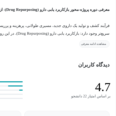
معرفی دوره پروژه-محور بازکاربرد یابی دارو (Drug Repurposing): از ایده تا مقاله
فرآیند کشف و تولید یک داروی جدید، مسیری طولانی، پرهزینه و پرریس
سریع‌تر وجود دارد: بازکا
قبلاً تأیید شده‌اند، کاربردهای درمانی جدیدی پیدا می‌کنیم و مسیر تح
مشاهده ادامه معرفی
می‌دهیم.
دیدگاه کاربران
این دوره یک کارگاه کاملاً عملی و پروژه-محور است که شما را قدم‌به‌ق
واقعی Drug Repurposing با استفاده از ابزارهای بیوانفورماتیکی آشنا می‌کند.
4.7
در این سفر علمی و عملی چه چیزی می‌آموزید؟ (ساختار دوره)
بر اساس امتیاز 22 دانشجو
این دوره یک مسیر یادگیری چندمرحله‌ای است که تئوری، عمل و نتیجه‌گی