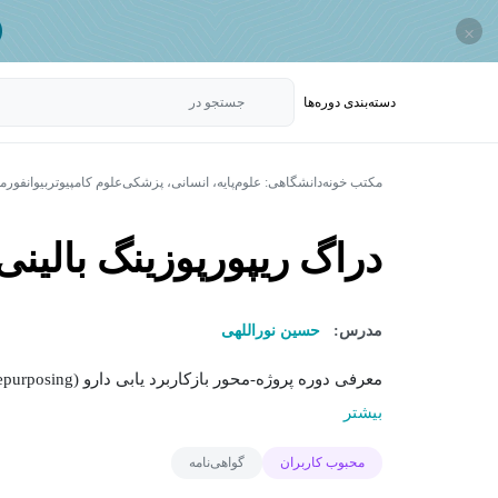
×
دسته‌بندی‌ دوره‌ها
جستجو در
مکتب خونه
دانشگاهی: علوم‌پایه، انسانی، پزشکی
علوم کامپیوتر
بیوانفورم
دراگ ریپورپوزینگ بالینی
مدرس:
حسین نوراللهی
معرفی دوره پروژه-محور بازکاربرد یابی دارو (Drug Repurposing): از ایده تا مقاله فرآیند کشف و تولید یک داروی...
بیشتر
محبوب کاربران
گواهی‌نامه