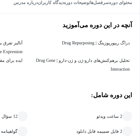
محتوای دوره
سرفصل‌ها
توضیحات دوره
دیدگاه کاربران
درباره مدرس
آنچه در این دوره می‌آموزید
دراگ ریپورپوزینگ | Drug Repurposing
e Expression
تحلیل برهم‌کنش‌های دارو-ژن و ژن-دارو | Drug Gene
ایده برای مقاله و 
Interaction
این دوره شامل:
2 ساعت ویدئو
12 سؤال سنجش و یادگیری
2 فایل ضمیمه قابل دانلود
گواهینامه