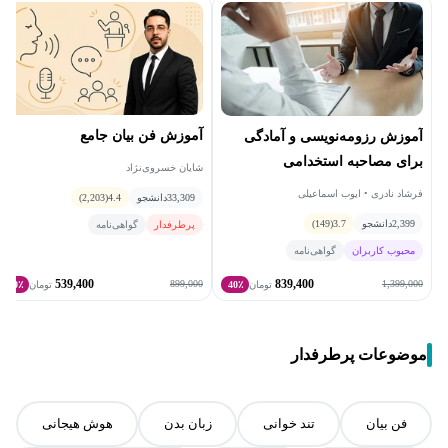
آموزش فن بیان جامع
آموزش رزومه‌نویسی و آمادگی
برای مصاحبه استخدامی
شایان خسروی‌نژاد
فرشاد نادری • ایوب اسماعیلی
33,309
دانشجو
4.4
(2,203)
2,399
دانشجو
3.7
(149)
پرطرفدار
گواهی‌نامه
محبوب کاربران
گواهی‌نامه
539,400
839,400
899,000
1,399,000
تومان
40٪
تومان
40٪
موضوعات پرطرفدار
فن بیان
تند خوانی
زبان بدن
هوش هیجانی