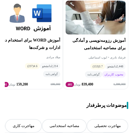
آموزش WORD برای استخدام در
آموزش رزومه‌نویسی و آمادگی
ادارات و شرکت‌ها
برای مصاحبه استخدامی
میلاد مرادی
فرشاد نادری • ایوب اسماعیلی
2,214
دانشجو
4.6
(237)
2,448
دانشجو
3.7
(153)
گواهی‌نامه
محبوب کاربران
گواهی‌نامه
159,200
839,400
199,000
1,399,000
تومان
40٪
تومان
20٪
موضوعات پرطرفدار
مهاجرت تحصیلی
مصاحبه استخدامی
مهاجرت کاری