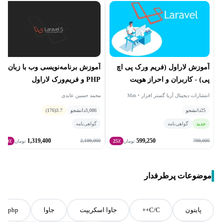
آموزش لاراول (فریم ورک پی اچ
آموزش برنامه‌نویسی وب با زبان
پی) - کاربران و احراز هویت
PHP و فریم‌ورک لاراول
انتشارات دیجیتال آریا گستر افزار • Max
محمد حسین عابدی
Schwarzmueller
25
دانشجو
3,086
دانشجو
3.7
(176)
جدید
گواهی‌نامه
گواهی‌نامه
1,319,400
599,250
2,199,000
799,000
تومان
25٪
تومان
40٪
موضوعات پرطرفدار
پایتون
C/C++
جاوا اسکریپت
جاوا
php