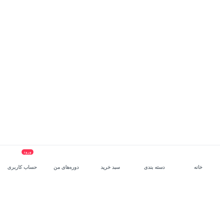
ورود
خانه
دسته بندی
سبد خرید
دوره‌های من
حساب کاربری
سرویس سازمانی مکتب‌خونه
، بستر رشد و توانمندسازی حرفه‌ای
کارکنان در مسیر توسعه‌ فردی آن‌هاست.