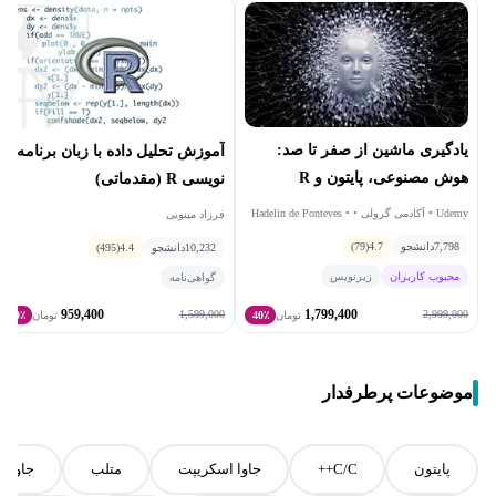
یادگیری ماشین از صفر تا صد:
آموزش تحلیل داده با زبان برنامه
هوش مصنوعی، پایتون و R
نویسی R (مقدماتی)
Udemy • آکادمی گرولی • Hadelin de Ponteves •
فرزاد مینویی
Kirill Eremenko • SuperDataScience Team •
7,798
Ligency Team
دانشجو
4.7
(79)
10,232
دانشجو
4.4
(495)
محبوب کاربران
زیرنویس
گواهی‌نامه
959,400
1,799,400
1,599,000
2,999,000
تومان
40٪
تومان
40٪
موضوعات پرطرفدار
پایتون
C/C++
جاوا اسکریپت
متلب
جاوا