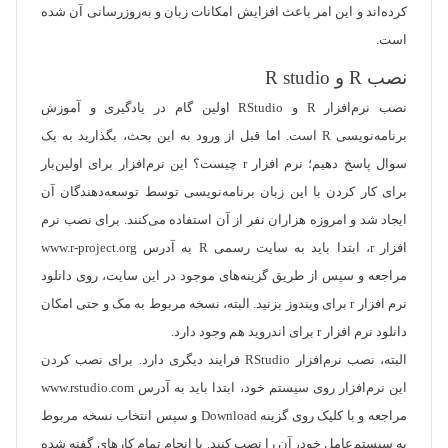
کرده‌اند و این امر باعث افزایش امکانات زبان و به‌روزرسانی آن شده
است.
نصب R و R studio
نصب نرم‌افزار R و RStudio اولین گام در یادگیری و آموزش
برنامه‌نویسی R است. اما قبل از ورود به این بحث، بگذارید به یک
سوال پاسخ دهیم؛ نرم افزار r چیست؟ این نرم‌افزار برای اولین‌بار
برای کار کردن با این زبان برنامه‌نویسی توسط توسعه‌دهندگان آن
ایجاد شد و امروزه هزاران نفر از آن استفاده می‌کنند. برای نصب نرم
افزار r، ابتدا باید به سایت رسمی R به آدرس www.r-project.org
مراجعه و سپس از طریق گزینه‌های موجود در این سایت، روی دانلود
نرم افزار r برای ویندوز بزنید. البته، نسخه مربوط به مک و حتی امکان
دانلود نرم افزار r برای اندروید هم وجود دارد.
البته، نصب نرم‌افزار RStudio فرایند دیگری دارد. برای نصب کردن
این نرم‌افزار روی سیستم خود، ابتدا باید به آدرس www.rstudio.com
مراجعه و با کلیک روی گزینه Download و سپس انتخاب نسخه مربوط
به سیستم‌عامل خود، آن را نصب کنید. با انجام تمام کارهای گفته شده