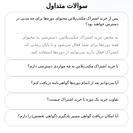
سوالات متداول
پس از خرید اشتراک مکتب‌پلاس محتوای دوره‌ها برای چه مدتی در
دسترس خواهند بود؟
به محض خرید اشتراک مکتب‌پلاس، دسترسی به محتوای
همه دوره‌ها برای شما فعال می‌شود و تا پایان زمانی که
اشتراک فعال دارید می‌توانید از دوره‌ها استفاده کنید.
با خرید اشتراک مکتب‌پلاس به چه مواردی دسترسی دارم؟
با خرید این اشتراک، شما به همه ویدیو‌ها و کوییزهای تمام
دوره‌ها دسترسی خواهید داشت. این اشتراک شامل پروژه‌ها،
بله، برای دوره‌هایی که توسط مکتب‌خونه برگزار می‌شوند -
تالار گفتگو، منتورینگ و امکان دانلود جلسات نمی‌شود.
آیا می‌توانم بعد از اتمام دوره‌ها گواهی‌نامه دریافت کنم؟
اگر دوره رایگان نباشد - شما در صورت داشتن حداقل 90
در صورت خرید یک دوره، دسترسی به همان دوره برای شما
درصد پیشرفت در هر دوره، می‌توانید گواهی حضور در آن
تفاوت خرید یک دوره با خرید اشتراک چیست؟
فعال می‌شود؛ ولی در اشتراک مکتب‌پلاس شما به محتوای
دوره را دریافت کنید.
خیر، برای دریافت گواهی‌نامه‌ی مسیر یادگیری، لازم است
همه‌ی دوره‌ها دسترسی دارید. قابل توجه است در خرید یک
علاوه‌بر گذراندن محتوای دوره، با ارسال تمارین و پروژه‌های
دوره‌، اگر دوره پروژه داشته باشد، شما به پروژه و خدمات
آیا امکان دریافت گواهی مسیر یادگیری (گواهی تخصص) را دارم؟
الزامی، نمره‌ی قبولی دوره‌های مسیر یادگیری را نیز کسب
منتورینگ آن دوره نیز دسترسی خواهید داشت.
نمایید. بنابراین با خرید اشتراک مکتب‌پلاس که شامل ارسال