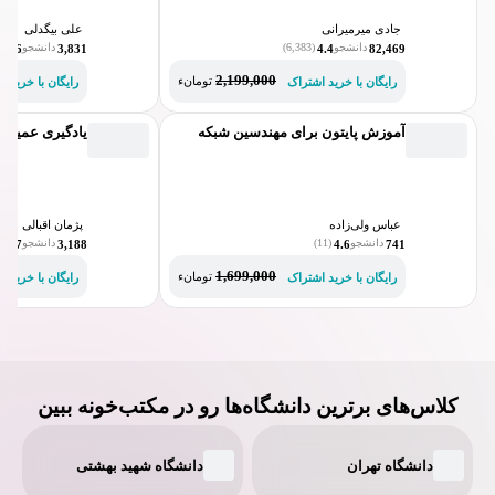
جادی میرمیرانی
علی بیگدلی
دانشجو
(6,383)
دانشجو
(207)
4.6
3,831
4.4
82,469
2,199,000
تومانء
رایگان با خرید اشتراک
رایگان با خرید ا
آموزش پایتون برای مهندسین شبکه
یادگیری عمیق ب
عباس ولی‌زاده
پژمان اقبالی
دانشجو
(11)
دانشجو
(112)
4.7
3,188
4.6
741
1,699,000
تومانء
رایگان با خرید اشتراک
رایگان با خرید ا
کلاس‌های برترین دانشگاه‌ها رو در مکتب‌خونه ببین
دانشگاه تهران
دانشگاه شهید بهشتی