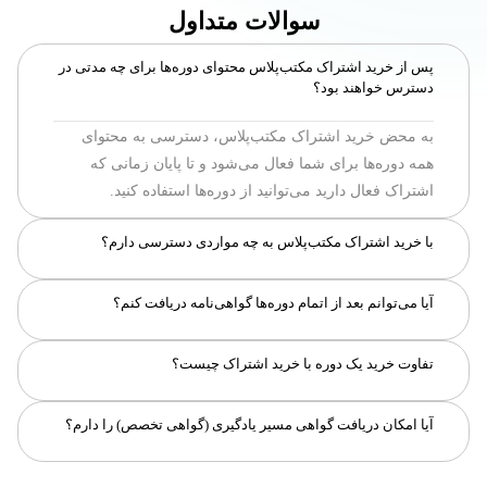
سوالات متداول
پس از خرید اشتراک مکتب‌پلاس محتوای دوره‌ها برای چه مدتی در
دسترس خواهند بود؟
به محض خرید اشتراک مکتب‌پلاس، دسترسی به محتوای
همه دوره‌ها برای شما فعال می‌شود و تا پایان زمانی که
اشتراک فعال دارید می‌توانید از دوره‌ها استفاده کنید.
با خرید اشتراک مکتب‌پلاس به چه مواردی دسترسی دارم؟
با خرید این اشتراک، شما به همه ویدیو‌ها و کوییزهای تمام
دوره‌ها دسترسی خواهید داشت. این اشتراک شامل پروژه‌ها،
بله، برای دوره‌هایی که توسط مکتب‌خونه برگزار می‌شوند -
تالار گفتگو، منتورینگ و امکان دانلود جلسات نمی‌شود.
آیا می‌توانم بعد از اتمام دوره‌ها گواهی‌نامه دریافت کنم؟
اگر دوره رایگان نباشد - شما در صورت داشتن حداقل 90
در صورت خرید یک دوره، دسترسی به همان دوره برای شما
درصد پیشرفت در هر دوره، می‌توانید گواهی حضور در آن
تفاوت خرید یک دوره با خرید اشتراک چیست؟
فعال می‌شود؛ ولی در اشتراک مکتب‌پلاس شما به محتوای
دوره را دریافت کنید.
خیر، برای دریافت گواهی‌نامه‌ی مسیر یادگیری، لازم است
همه‌ی دوره‌ها دسترسی دارید. قابل توجه است در خرید یک
علاوه‌بر گذراندن محتوای دوره، با ارسال تمارین و پروژه‌های
دوره‌، اگر دوره پروژه داشته باشد، شما به پروژه و خدمات
آیا امکان دریافت گواهی مسیر یادگیری (گواهی تخصص) را دارم؟
الزامی، نمره‌ی قبولی دوره‌های مسیر یادگیری را نیز کسب
منتورینگ آن دوره نیز دسترسی خواهید داشت.
نمایید. بنابراین با خرید اشتراک مکتب‌پلاس که شامل ارسال