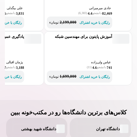
جادی میرمیرانی
علی بیگدلی
دانشجو
(6,383)
دانشجو
(207)
4.6
3,831
4.4
82,469
2,199,000
تومانء
رایگان با خرید اشتراک
رایگان با خرید ا
آموزش پایتون برای مهندسین شبکه
یادگیری عمیق ب
عباس ولی‌زاده
پژمان اقبالی
دانشجو
(11)
دانشجو
(112)
4.7
3,188
4.6
741
1,699,000
تومانء
رایگان با خرید اشتراک
رایگان با خرید ا
کلاس‌های برترین دانشگاه‌ها رو در مکتب‌خونه ببین
دانشگاه تهران
دانشگاه شهید بهشتی