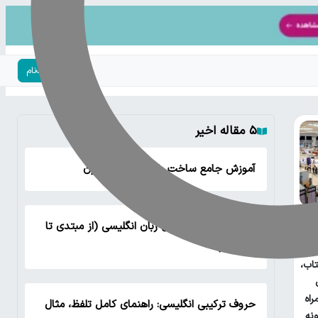
ورود | ثبت‌نام
۵ مقاله اخیر
آموزش جامع ساخت بازی منچ با پایتون
لیست تمام گرامر های زبان انگلیسی (از مبتدی تا
پیشرفته)
اب،
راه
حروف ترکیبی انگلیسی: راهنمای کامل تلفظ، مثال
نه