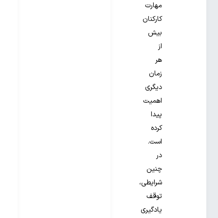
مهارت
کارکنان
بیش
از
هر
زمان
دیگری
اهمیت
پیدا
کرده
است.
در
چنین
شرایطی،
توقف
یادگیری