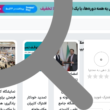
مقالات
بیشتر
0
از دهی به محتوا
امضای
تفاهم‌نامه
همکاری
آموزشی بین
نمایشگاه کت
ترک شوید
مکتب‌خونه و
تمدید خودکار
فرصتی برای
دانشگاه جامع
اشتراک کاربران
یادگیری: هم
علمی کاربردی
مکتب‌خونه
با مکتب خو