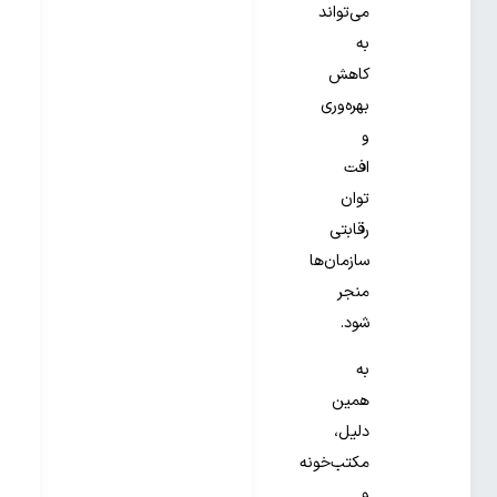
می‌تواند
به
کاهش
بهره‌وری
و
افت
توان
رقابتی
سازمان‌ها
منجر
شود.
به
همین
دلیل،
مکتب‌خونه
و