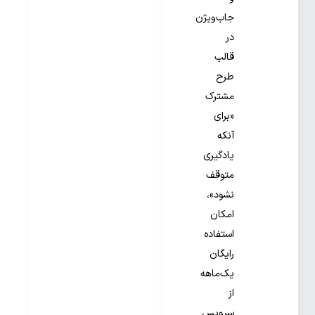
جاب‌ویژن
در
قالب
طرح
مشترک
«برای
آنکه
یادگیری
متوقف
نشود»،
امکان
استفاده
رایگان
یک‌ماهه
از
سرویس