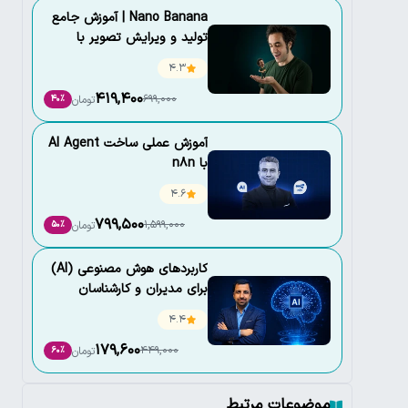
Nano Banana |‌ آموزش جامع
تولید و ویرایش تصویر با
هوش مصنوعی
4.3
419,400
699,000
تومان
40٪
آموزش عملی ساخت AI Agent
با n8n
4.6
799,500
1,599,000
تومان
50٪
کاربردهای هوش مصنوعی (AI)
برای مدیران و کارشناسان
4.4
179,600
449,000
تومان
60٪
موضوعات مرتبط