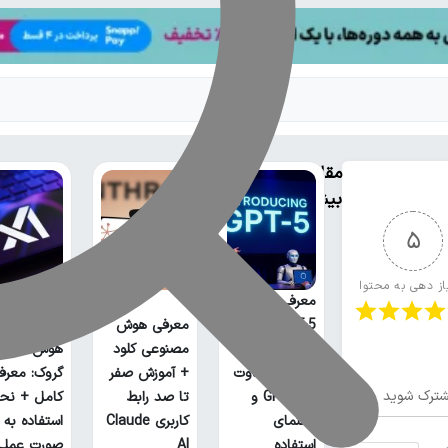
مقالات
بیشتر
5
از دهی به محتوا
معرفی کامل
GPT-5؛ بررسی
معرفی هوش
ویژگی‌ها،
مصنوعی کلود
هوش مصنو
عملکرد، تفاوت
+ آموزش صفر
گروک: معرف
ترک شوید
با GPT-4 و
تا صد رابط
کامل + نحو
راهنمای
کاربری Claude
استفاده به
استفاده
AI
صورت عملی