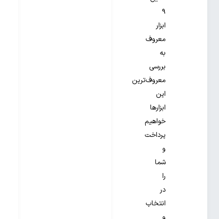
۹
ابزار
معروف
به
بررسی
معروف‌ترین
این
ابزارها
خواهیم
پرداخت
و
شما
را
در
انتخاب
و