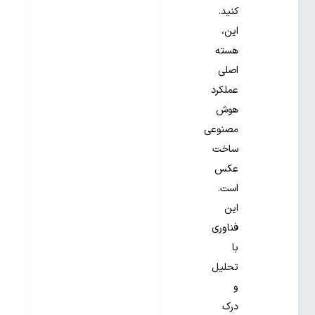
کنید.
این،
هسته
اصلی
عملکرد
هوش
مصنوعی
ساخت
عکس
است.
این
فناوری
با
تحلیل
و
درک