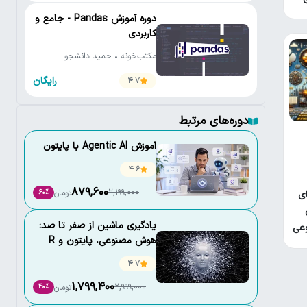
دوره آموزش Pandas - جامع و
کاربردی
مکتب‌خونه • حمید دانشجو
رایگان
4.7
دوره‌های مرتبط
آموزش Agentic AI با پایتون
4.6
879,600
2,199,000
تومان
60٪
ای
یادگیری ماشین از صفر تا صد:
عی
هوش مصنوعی، پایتون و R
4.7
1,799,400
2,999,000
تومان
40٪