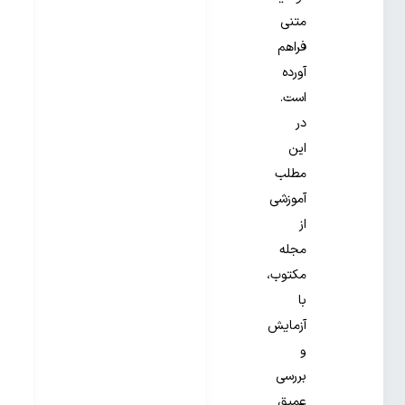
متنی
فراهم
آورده
است.
در
این
مطلب
آموزشی
از
مجله
مکتوب،
با
آزمایش
و
بررسی
عمیق