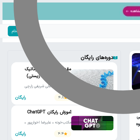
ورود | ثبت‌نام
دوره‌های رایگان
مقدمه‌ای بر بیوانفورماتیک
(تحلیل داده‌های زیستی)
مکتب‌خونه • علی شریفی زارچی
رایگان
4.8
عی
آموزش رایگان ChatGPT
ی
مکتب‌خونه • علیرضا اخوان‌پور •
ه
کلاس ویژن
رایگان
4.4