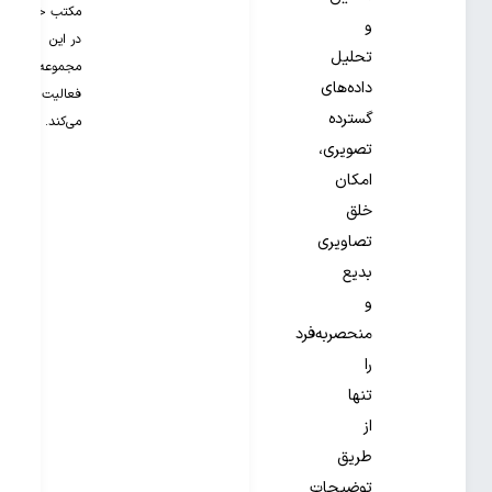
مکتب خونه
و
در این
تحلیل
مجموعه
داده‌های
فعالیت
گسترده
می‌کند.
تصویری،
امکان
خلق
تصاویری
بدیع
و
منحصربه‌فرد
را
تنها
از
طریق
توضیحات