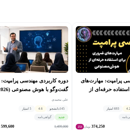
 پرامپت: مهارت‌های
دوره کاربردی مهندسی پرامپت: 
ستفاده حرفه‌ای از
گفت‌وگو با هوش مصنوعی (2026)
علی محمدی
4.
693 امتیاز
145
دانشجو
4.6
5 امتیاز
‌نامه
جدید
گواهی‌نامه
599,600
374,250
1,499,000
تومان
25٪
ت