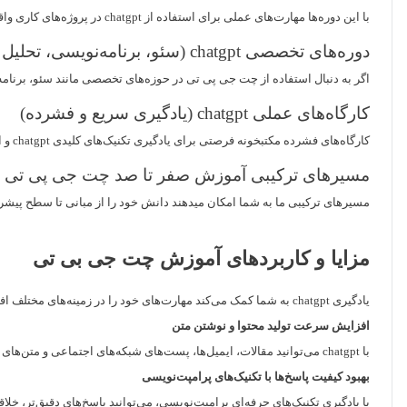
با این دوره‌ها مهارت‌های عملی برای استفاده از chatgpt در پروژه‌های کاری واقعی را می‌آموزید. هدف، حل مسائل روزمره کاری با هوش مصنوعی و افزایش بهره‌وری شماست.
دوره‌های تخصصی chatgpt (سئو، برنامه‌نویسی، تحلیل داده)
اگر به دنبال استفاده از چت جی پی تی در حوزه‌های تخصصی مانند سئو، برنامه‌نو
کارگاه‌های عملی chatgpt (یادگیری سریع و فشرده)
کارگاه‌های فشرده مکتبخونه فرصتی برای یادگیری تکنیک‌های کلیدی chatgpt و اجرای عملی آن‌ها در مدت زمان کوتاه است.
مسیرهای ترکیبی آموزش صفر تا صد چت جی پی تی
مسیرهای ترکیبی ما به شما امکان می‎دهند دانش خود را از مبانی تا سطح پیشرفته تکمیل کنید و تمام مهارت‌های مورد نیاز برای بهره‌وری حرفه‌ای از chatgpt را به‌صورت یکپارچه و کاربردی یاد بگیرید.
مزایا و کاربردهای آموزش چت جی بی تی
یادگیری chatgpt به شما کمک می‌کند مهارت‌های خود را در زمینه‌های مختلف افزایش دهید و نتایج ملموس و کاربردی کسب کنید. با گذراندن اموزش chatgpt از مزایا زیر برخوردار خواهید شد:
افزایش سرعت تولید محتوا و نوشتن متن
با chatgpt می‌توانید مقالات، ایمیل‌ها، پست‌های شبکه‌های اجتماعی و متن‌های تخصصی را سریع‌تر و باکیفیت بالاتر تولید کنید؛ بدون اینکه زمان زیادی صرف ویرایش دستی شود.
بهبود کیفیت پاسخ‌ها با تکنیک‌های پرامپت‌نویسی
با یادگیری تکنیک‌های حرفه‌ای پرامپت‌نویسی، می‌توانید پاسخ‌های دقیق‌تر، خلاقانه‌تر و کاربردی‌تر از chatgpt دریافت کنید و از