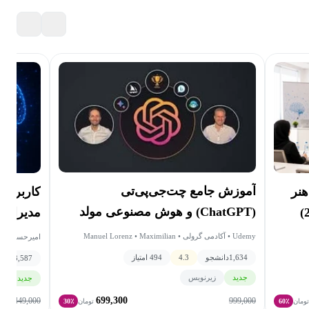
آموزش جامع چت‌جی‌پی‌تی
هنر
(ChatGPT) و هوش مصنوعی مولد
مدیران 
(Generative AI)
Udemy • آکادمی گرولی • Manuel Lorenz • Maximilian
امیرحسین حسی
Schwarzmuller • Academind by Maximilian Schwarzmuller
1,634
دانشجو
4.3
494 امتیاز
3,587
دانش
جدید
زیرنویس
جدید
گ
699,300
449,000
999,000
ومان
60٪
تومان
30٪