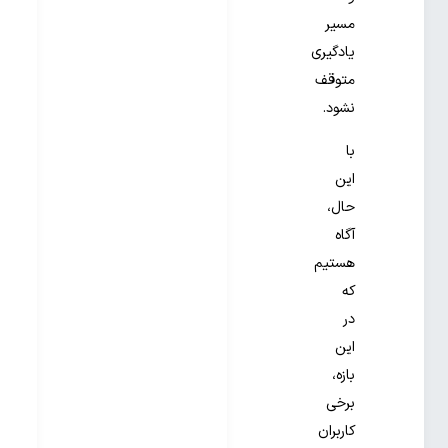
مسیر
یادگیری
متوقف
نشود.
با
این
حال،
آگاه
هستیم
که
در
این
بازه،
برخی
کاربران