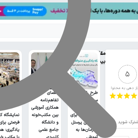
مقالات
بیشتر
5
از دهی به محتوا
طرح رایگان
امضای
سرویس
تفاهم‌نامه
سازمانی
همکاری آموزشی
مکتب‌خونه برای
بین مکتب‌خونه
نمایشگاه کت
ترک شوید
دسترسی پرسنل
و دانشگاه
فرصتی برای
سازمان‌ها به
جامع علمی
یادگیری: هم
آموزش
کاربردی
با مکتب خو