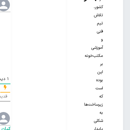
کشور،
تلاش
تیم
فنی
و
آموزشی
مکتب‌خونه
بر
این
1
دیدگ
بوده
است
قدیم
که
زیرساخت‌ها
به
شکلی
کیان
پایدار