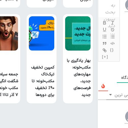
{}
[+]
بهار یادگیری با
مکتب‌خونه:
کمپین تخفیف
مهارت‌های
تیک‌تاک
جمعه سیاه
اه
جدید،
مکتب‌خونه؛ تا
شگفت انگیز
فرصت‌های
۹۰٪ تخفیف
مکتب خونه 
ی ترین
جدید
برای دوره‌ها
۷ آذر تا۱۱ آذر!