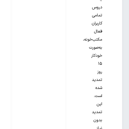
دروس
تمامی
کاربران
فعال
مکتب‌خونه،
به‌صورت
خودکار
۱۵
روز
تمدید
شده
است.
این
تمدید
بدون
نیاز