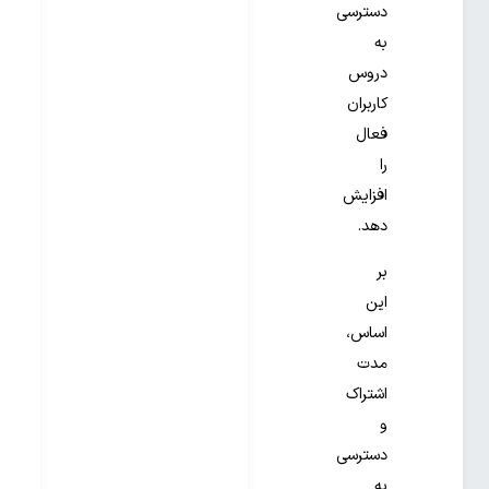
دسترسی
به
دروس
کاربران
فعال
را
افزایش
دهد.
بر
این
اساس،
مدت
اشتراک
و
دسترسی
به