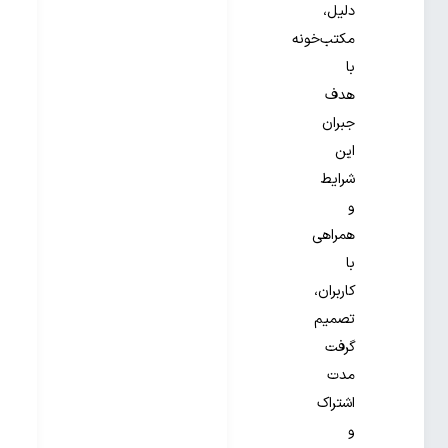
دلیل،
مکتب‌خونه
با
هدف
جبران
این
شرایط
و
همراهی
با
کاربران،
تصمیم
گرفت
مدت
اشتراک
و