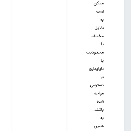
ممکن
است
به
دلایل
مختلف
با
محدودیت
یا
ناپایداری
در
دسترسی
مواجه
شده
باشند.
به
همین