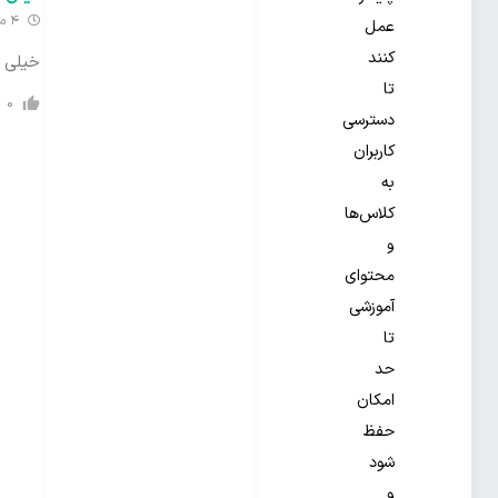
4 ماه گذشته
عمل
کنند
خیلی 
تا
0
دسترسی
کاربران
به
کلاس‌ها
و
محتوای
آموزشی
تا
حد
امکان
حفظ
شود
و