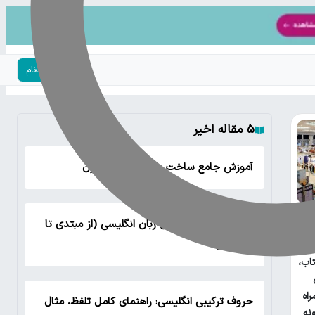
ورود | ثبت‌نام
۵ مقاله اخیر
آموزش جامع ساخت بازی منچ با پایتون
لیست تمام گرامر های زبان انگلیسی (از مبتدی تا
پیشرفته)
اب،
راه
حروف ترکیبی انگلیسی: راهنمای کامل تلفظ، مثال
نه