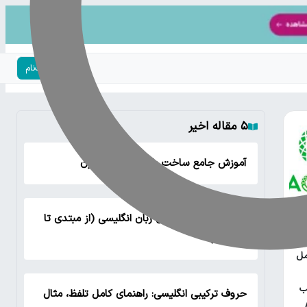
ورود | ثبت‌نام
۵ مقاله اخیر
آموزش جامع ساخت بازی منچ با پایتون
لیست تمام گرامر های زبان انگلیسی (از مبتدی تا
یتون
پیشرفته)
مل
ب
حروف ترکیبی انگلیسی: راهنمای کامل تلفظ، مثال