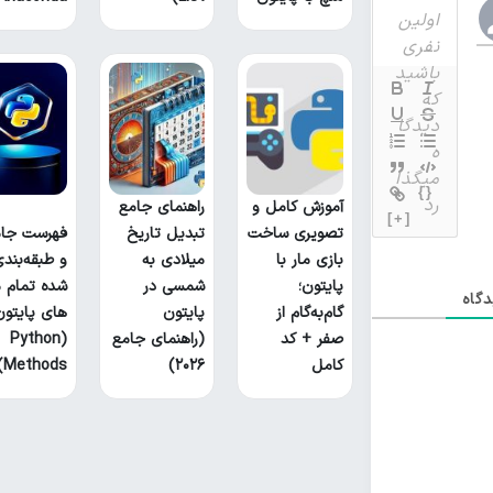
{}
آموزش کامل و
راهنمای جامع
[+]
تصویری ساخت
تبدیل تاریخ
فهرست جام
بازی مار با
میلادی به
و طبقه‌بند
پایتون؛
شمسی در
شده تمام م
گاه
گام‌به‌گام از
پایتون
های پایتون
صفر + کد
(راهنمای جامع
(Python
کامل
۲۰۲۶)
Methods)