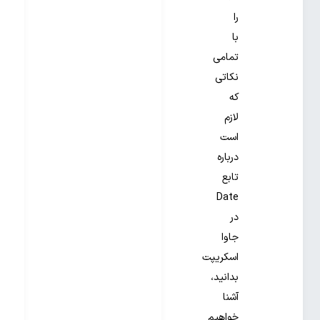
را
با
تمامی
نکاتی
که
لازم
است
درباره
تابع
Date
در
جاوا
اسکریپت
بدانید،
آشنا
خواهیم