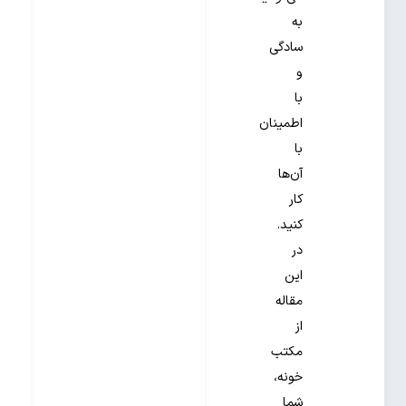
به
سادگی
و
با
اطمینان
با
آن‌ها
کار
کنید.
در
این
مقاله
از
مکتب
خونه،
شما