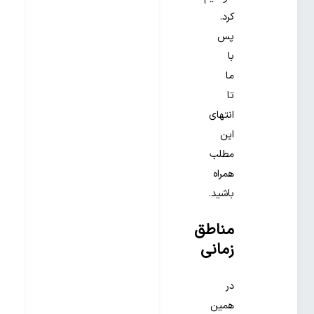
کرد.
پس
با
ما
تا
انتهای
این
مطلب
همراه
باشید.
مناطق
زمانی
در
همین