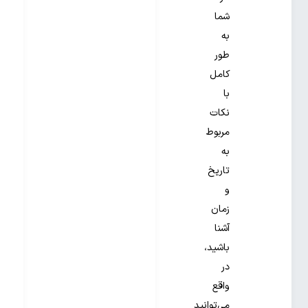
شما
به
طور
کامل
با
نکات
مربوط
به
تاریخ
و
زمان
آشنا
باشید،
در
واقع
می‌توانید