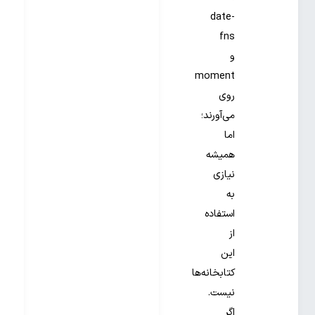
date-
fns
و
moment
روی
می‌آورند؛
اما
همیشه
نیازی
به
استفاده
از
این
کتابخانه‌ها
نیست.
اگر