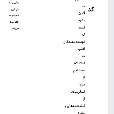
مکتب خونه
به
کد
در این
قدری
مجموعه
دشوار
فعالیت
است
می‌کند.
که
توسعه‌دهندگان
اغلب
به
استفاده
مستقیم
از
جاوا
اسکریپت،
از
کتابخانه‌هایی
مانند