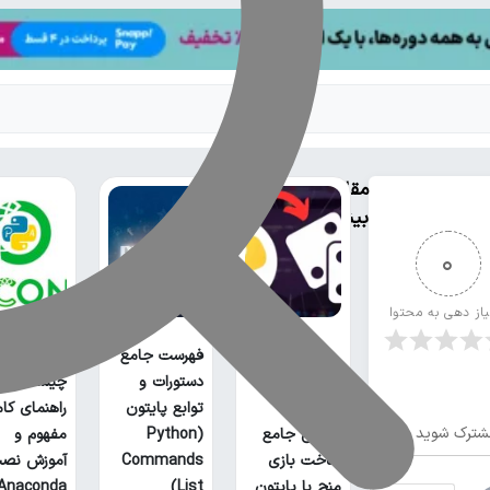
مقالات
بیشتر
0
یاز دهی به محتوا
فهرست جامع
آناکوندا پا
دستورات و
چیست؟
توابع پایتون
راهنمای کا
شترک شوید
آموزش جامع
(Python
مفهوم و
ساخت بازی
Commands
آموزش نص
منچ با پایتون
List)
Anaconda