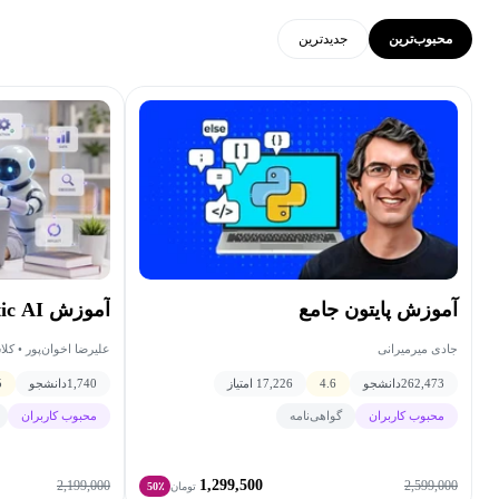
محبوب‌ترین
جدید‌ترین
آموزش پایتون جامع
آموزش Agentic AI با پایتون
جادی میرمیرانی
علیرضا اخوان‌پور • کل
262,473
دانشجو
4.6
17,226 امتیاز
1,740
دانشجو
5
محبوب کاربران
گواهی‌نامه
محبوب کاربران
1,299,500
2,199,000
2,599,000
تومان
50٪