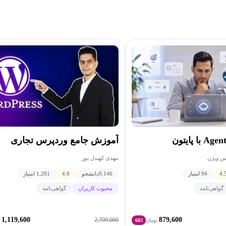
آموزش جامع وردپرس تجاری
مهدی کهندل پور
اس ویژن
9,146
دانشجو
4.8
1,281 امتیاز
4.
94 امتیاز
محبوب کاربران
گواهی‌نامه
گواهی‌نامه
1,119,600
879,600
2,799,000
تومان
60٪
ت