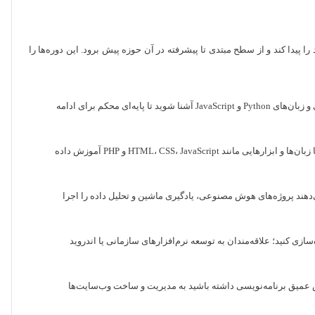
 پیدا کند و از سطح مبتدی تا پیشرفته در آن حوزه پیش برود. این دوره‌ها را
آموزش برنامه نویسی مقدماتی به شما کمک می‌کنند از صفر شروع کنید و با اصول برنامه‌نویسی و زبان‌های Python و JavaScript آشنا شوید تا پایه‌ای محکم برای ادامه
در این دوره‌ها مهارت‌های لازم برای ساخت و مدیریت وب‌سایت‌ها و اپلیکیشن‌های تحت وب با زبان‌ها و ابزارهایی مانند HTML، CSS، JavaScript و PHP آموزش داده
 ابزارهای کاربردی مانند TensorFlow و Pandas به شما امکان می‌دهند پروژه‌های هوش مصنوعی، یادگیری ماشین و تحلیل داده را اجرا
نه اپلیکیشن‌های اندروید و iOS را با زبان‌های Kotlin و Swift طراحی و پیاده‌سازی کنید؛ علاقه‌مندان به توسعه نرم‌افزارهای سازمانی یا اندروید
یستم‌های WordPress و Joomla و بدون اینکه نیاز به دانش عمیق برنامه‌نویسی داشته باشید به مدیریت و ساخت وب‌سایت‌ها