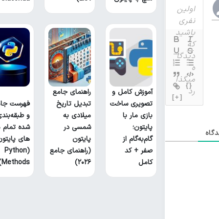
{}
آموزش کامل و
راهنمای جامع
[+]
تصویری ساخت
تبدیل تاریخ
فهرست جام
بازی مار با
میلادی به
و طبقه‌بند
پایتون؛
شمسی در
شده تمام م
گاه
گام‌به‌گام از
پایتون
های پایتون
صفر + کد
(راهنمای جامع
(Python
کامل
۲۰۲۶)
Methods)