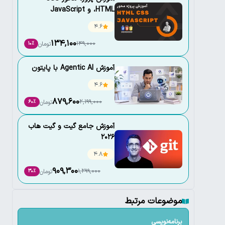
،HTML و JavaScript
4.6
134,100
149,000
تومان
10٪
آموزش Agentic AI با پایتون
4.6
879,600
2,199,000
تومان
60٪
آموزش جامع گیت و گیت هاب
2026
4.8
909,300
1,299,000
تومان
30٪
موضوعات مرتبط
برنامه‌نویسی