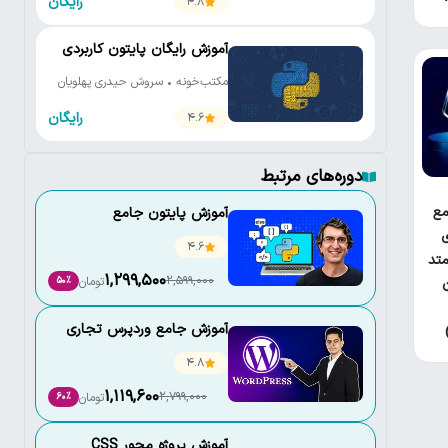
رایگان
4.8
آموزش رایگان پایتون کاربردی
مکتب‌خونه • سروش حیدری پهلویان
رایگان
4.6
دوره‌های مرتبط
ع
آموزش پایتون جامع
ی
4.6
تد
1,299,500
2,599,000
تومان
50٪
آموزش جامع وردپرس تجاری
4.8
1,119,600
2,799,000
تومان
60٪
آموزش پروژه محور CSS