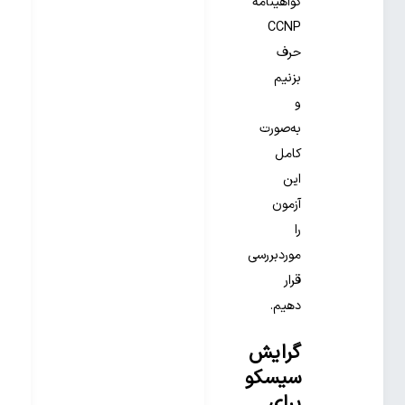
گواهینامه
CCNP
حرف
بزنیم
و
به‌صورت
کامل
این
آزمون
را
موردبررسی
قرار
دهیم.
گرایش
سیسکو
برای