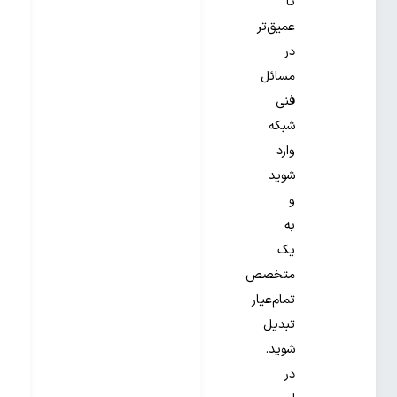
تا
عمیق‌تر
در
مسائل
فنی
شبکه
وارد
شوید
و
به
یک
متخصص
تمام‌عیار
تبدیل
شوید.
در