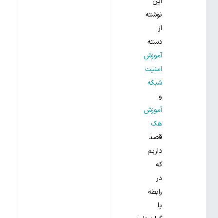
این
نوشته
از
دسته
آموزش
امنیت
شبکه
و
آموزش
هک
قصد
داریم
که
در
رابطه
با