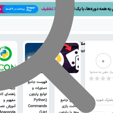
مقالات
بیشتر
0
یاز دهی به محتوا
فهرست جامع
آناکوندا پا
دستورات و
چیست؟
توابع پایتون
راهنمای کا
شترک شوید
آموزش جامع
(Python
مفهوم و
ساخت بازی
Commands
آموزش نص
منچ با پایتون
List)
Anaconda