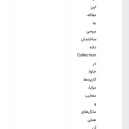
این
مقاله،
به
بررسی
ساختمان
داده
Collection
در
جاوا،
کاربردها،
مزایا،
معایب
و
مثال‌های
عملی
آن