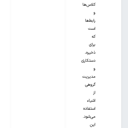
کلاس‌ها
و
رابط‌ها
است
که
برای
ذخیره،
دستکاری
و
مدیریت
گروهی
از
اشیاء
استفاده
می‌شود.
این