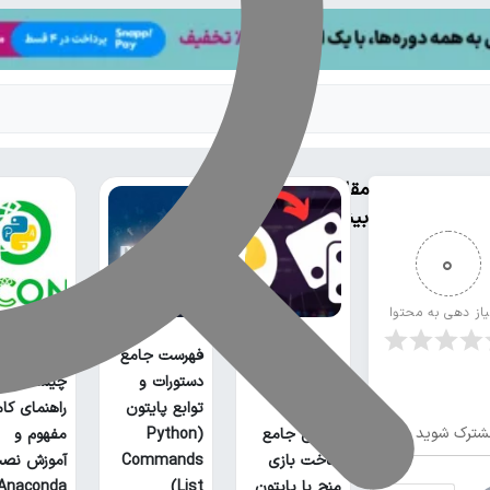
مقالات
بیشتر
0
یاز دهی به محتوا
فهرست جامع
آناکوندا پا
دستورات و
چیست؟
توابع پایتون
راهنمای کا
شترک شوید
آموزش جامع
(Python
مفهوم و
ساخت بازی
Commands
آموزش نص
منچ با پایتون
List)
Anaconda