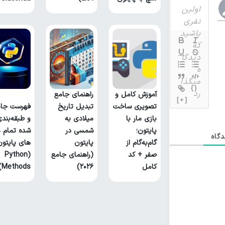
{}
آموزش کامل و
راهنمای جامع
[+]
تصویری ساخت
تبدیل تاریخ
فهرست جام
بازی مار با
میلادی به
و طبقه‌بند
پایتون؛
شمسی در
شده تمام م
گاه
گام‌به‌گام از
پایتون
های پایتون
صفر + کد
(راهنمای جامع
(Python
کامل
۲۰۲۶)
Methods)