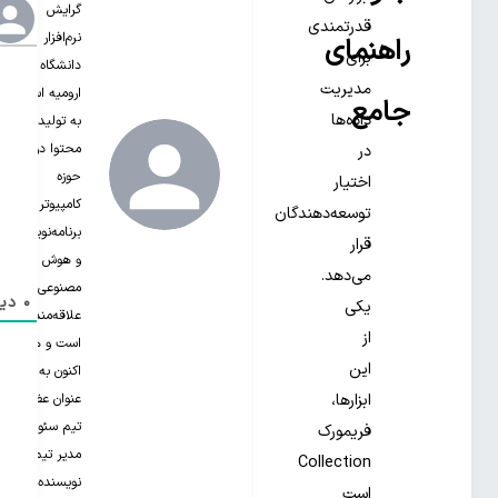
گرایش
قدرتمندی
نرم‌افزار از
راهنمای
برای
دانشگاه
مدیریت
ارومیه است.
جامع
داده‌ها
به تولید
محتوا در
در
حوزه
اختیار
کامپیوتر،
توسعه‌دهندگان
برنامه‌نویسی
قرار
و هوش
می‌دهد.
مصنوعی
0
دید
یکی
علاقه‌مند‌
از
است و هم
این
اکنون به
عنوان عضو
ابزارها،
تیم سئو و
فریمورک
مدیر تیم
Collection
نویسنده‌های
است