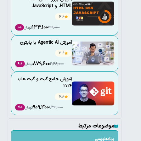
،HTML و JavaScript
4.6
134,100
149,000
تومان
10٪
آموزش Agentic AI با پایتون
4.6
879,600
2,199,000
تومان
60٪
آموزش جامع گیت و گیت هاب
2026
4.8
909,300
1,299,000
تومان
30٪
موضوعات مرتبط
برنامه‌نویسی