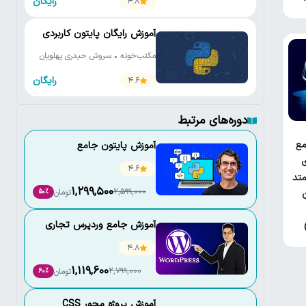
رایگان
4.8
آموزش رایگان پایتون کاربردی
مکتب‌خونه • سروش حیدری پهلویان
رایگان
4.6
دوره‌های مرتبط
ع
آموزش پایتون جامع
ی
4.6
تد
1,299,500
2,599,000
تومان
50٪
آموزش جامع وردپرس تجاری
4.8
1,119,600
2,799,000
تومان
60٪
آموزش پروژه محور CSS