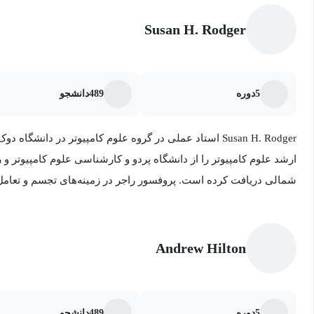
Susan H. Rodger
5
دوره
489
دانشجو
Susan H. Rodger استاد عملی در گروه علوم کامپیوتر در دانش
ارشد علوم کامپیوتر را از دانشگاه پردو و کارشناسی علوم کامپیوتر و ری
شمالی دریافت کرده است. پروفسور راجر در زمینه‌های تجسم و تعامل
می‌کند. از دست
در مدارس متوسطه با پروژه "ماجراهای برنامه‌نویسی در آلیس" از طری
Andrew Hilton
در سال ۲۰۱۹ جایزه آموزش تیلور ال. بوث و جایزه تدریس برجسته
دانشگاه دوک را دریافت کرده است. پروفسور راجر دو کتاب و بیش از پ
نوشته است. پروفسور راجر از خواندن، پیاده‌روی، سفر، شنا و پخت‌وپز
5
دوره
489
دانشجو