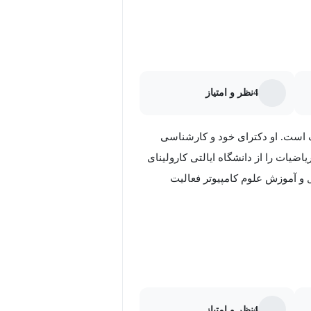
4
نظر و امتیاز
گاه دوک است. او دکترای خود و کارشناسی
اضیات را از دانشگاه ایالتی کارولینای
 و آموزش علوم کامپیوتر فعالیت
اوردهای مهم او توسعه نرم‌افزار آموزشی JFLAP برای علوم کامپیوتر نظری و ادغام محاسبات
ق ایجاد مواد درسی و ارائه توسعه
حرفه‌ای برای معلمان است. پروفسور راجر در سال ۲۰۱۳ جایزه استاد برجسته کارل وی. کارلستروم از ACM،
 دیوید و جنت وان بروکس از کالج ترینیتی
نجاه مقاله در نشریات و کنفرانس‌ها
 لذت می‌برد. او سه بار در شناهای یک
4
نظر و امتیاز