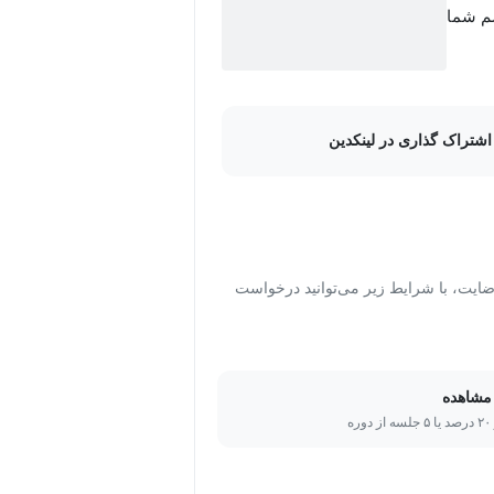
سم شما
عدد و شناخت مزایا و معایب آن‌ها؛
هنگام توسعه برنامه‌ها؛
ی عمومی قابل مشاهده نباشند؛ و
اشتراک گذاری در لینکدین
.
شناخت کلاس‌ها و الگوهای استاندارد جاوا از جمله مدیریت استثنا، متدهای ایستا، بسته‌های java.net و
ت، با شرایط زیر می‌توانید درخواست
مشاهده
ره