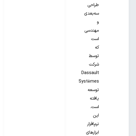
طراحی
سه‌بعدی
و
مهندسی
است
که
توسط
شرکت
Dassault
Systèmes
توسعه
یافته
است.
این
نرم‌افزار
ابزارهای