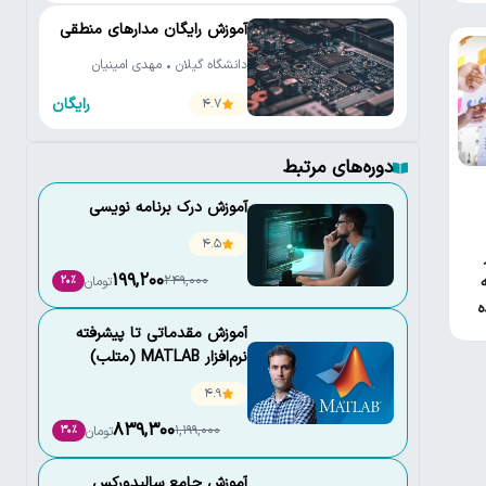
آموزش رایگان مدارهای منطقی
دانشگاه گیلان • مهدی امینیان
رایگان
4.7
دوره‌های مرتبط
آموزش درک برنامه نویسی
4.5
199,200
به
249,000
تومان
20٪
ه
آموزش مقدماتی تا پیشرفته
نرم‌افزار MATLAB (متلب)
4.9
839,300
1,199,000
تومان
30٪
آموزش جامع سالیدورکس