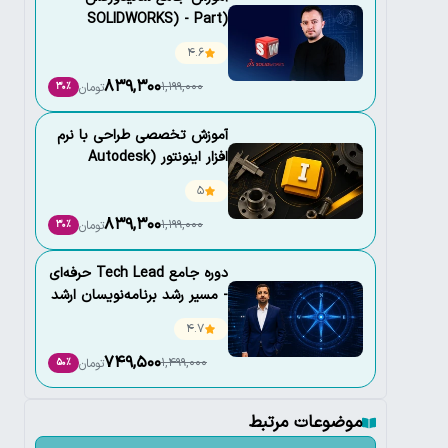
(SOLIDWORKS) - Part
Design and Drawing
4.6
839,300
1,199,000
تومان
30٪
آموزش تخصصی طراحی با نرم
افزار اینونتور (Autodesk
inventor)
5
839,300
1,199,000
تومان
30٪
دوره جامع Tech Lead حرفه‌ای
- مسیر رشد برنامه‌نویسان ارشد
4.7
749,500
1,499,000
تومان
50٪
موضوعات مرتبط