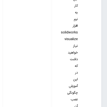
کار
به
نرم
افزار
solidworks
visualize
نیاز
خواهید
داشت
که
در
این
آموزش
چگونگی
نصب
آن