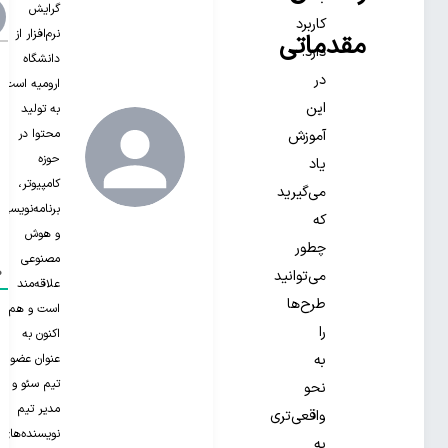
گرایش
کاربرد
نرم‌افزار از
مقدماتی
دارد.
دانشگاه
در
ارومیه است.
این
به تولید
محتوا در
آموزش
حوزه
یاد
کامپیوتر،
می‌گیرید
برنامه‌نویسی
که
و هوش
چطور
مصنوعی
0
می‌توانید
علاقه‌مند‌
طرح‌ها
است و هم
را
اکنون به
عنوان عضو
به
تیم سئو و
نحو
مدیر تیم
واقعی‌تری
نویسنده‌های
به