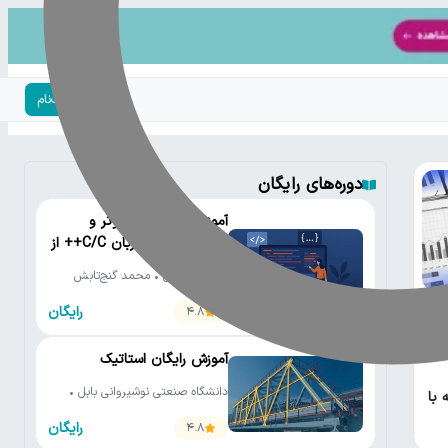
ورود | ثبت‌نام
دوره‌های رایگان
آموزش رایگان کامپیوتر و
برنامه‌نویسی به زبان C/C++ از
مقدماتی تا پیشرفته
دانشگاه تهران • محمد گنج‌تابش
رایگان
4.8
لیل
آموزش رایگان استاتیک
دانشگاه صنعتی نوشیروانی بابل •
 با
حسین یوسف‌پور
رایگان
4.8