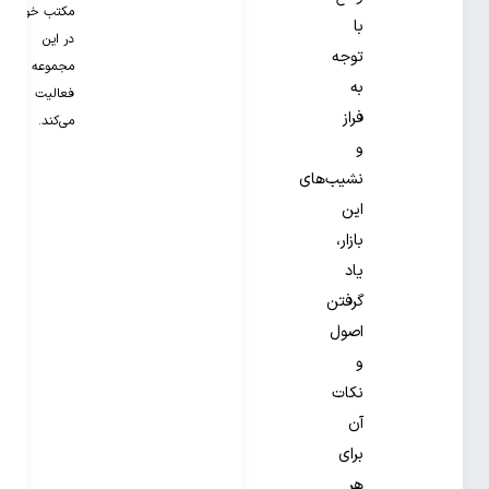
مکتب خونه
با
در این
توجه
مجموعه
به
فعالیت
فراز
می‌کند.
و
نشیب‌های
این
بازار،
یاد
گرفتن
اصول
و
نکات
آن
برای
هر