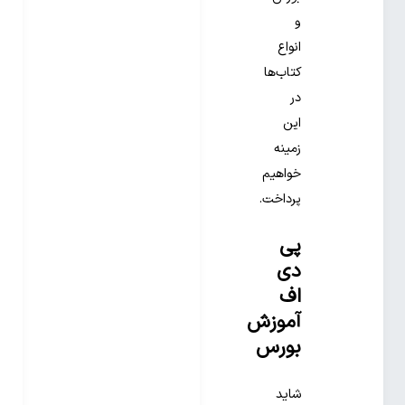
و
انواع
کتاب‌ها
در
این
زمینه
خواهیم
پرداخت.
پی
دی
اف
آموزش
بورس
شاید