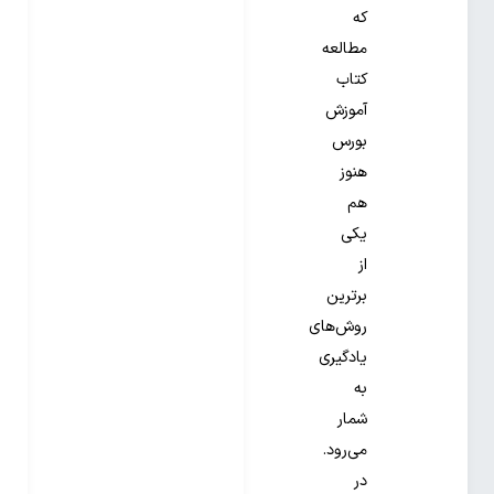
که
مطالعه
کتاب
آموزش
بورس
هنوز
هم
یکی
از
برترین
روش‌های
یادگیری
به
شمار
می‌رود.
در