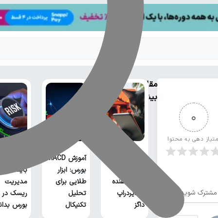
مقالات
بیشتر
0
متیاز دهی به محتوا
آموزش MACD
ناگفته‌های
ایردراپ کتز،
بورس: ابزار
باید در مو
ادامه دهنده
طلایی برای
مدیریت
مشترک شوید
راه ایردراپ
تحلیل
ریسک در
داگز
تکنیکال
بورس بدان