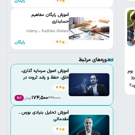
رایگان
4.6
آموزش رایگان مفاهیم
حسابداری
Udemy • Radhika Ghelani
رایگان
4.2
دوره‌های مرتبط
آموزش اصول سرمايه گذاری،
 بوم
خلق، حفظ و رشد ثروت در
lo
نوسانات اقتصادی
د؟
4.4
174,500
349,000
تومان
50٪
آموزش تحلیل بنیادی بورس ـ
مقدماتی
4.8