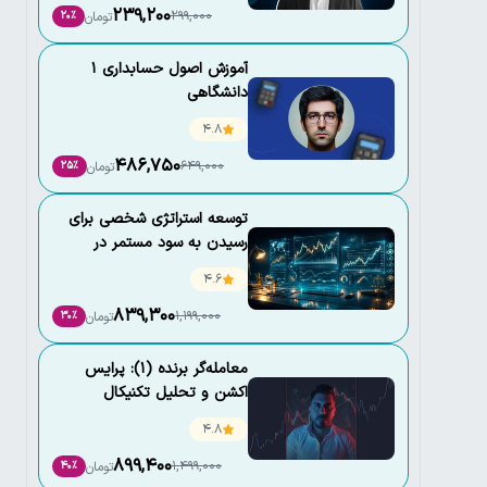
239,200
299,000
تومان
20٪
آموزش اصول حسابداری 1
دانشگاهی
4.8
486,750
649,000
تومان
25٪
توسعه استراتژی شخصی برای
رسیدن به سود مستمر در
بازارهای مالی
4.6
839,300
1,199,000
تومان
30٪
معامله‌گر برنده (1): پرایس
اکشن و تحلیل تکنیکال
4.8
899,400
1,499,000
تومان
40٪