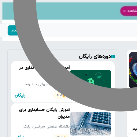
ورود | ثبت‌نام
دوره‌های رایگان
آموزش جامع سرمایه‌گذاری در
ارزهای دیجیتال
بیت‌پین • علی جهانی • علیرضا
محمدی • کارن آهنگری • رضا
رایگان
4.5
محمدپور • محسن صالح • محمد
ی که
نورموسوی
رد
آموزش رایگان حسابداری برای
مدیران
دانشگاه صنعتی امیرکبیر • بابک
یم
صادق زاده