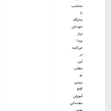
متناسب
با
جایگاه
خودتان
نیاز
پیدا
می‌کنید.
در
این
مطلب
به
بررسی
pdf
آموزش
مقدماتی
بورس