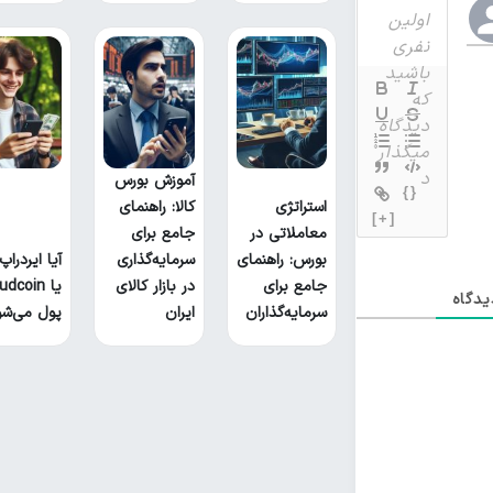
آموزش بورس
{}
استراتژی
کالا: راهنمای
[+]
معاملاتی در
جامع برای
بورس: راهنمای
سرمایه‌گذاری
آیا ایردراپ
جامع برای
در بازار کالای
یا udcoin
دگاه
سرمایه‌گذاران
ایران
پول می‌شو