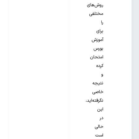
روش‌های
مختلفی
را
برای
آموزش
بورس
امتحان
کرده
و
نتیجه‌
خاصی
نگرفته‌اید،
این
در
حالی
است