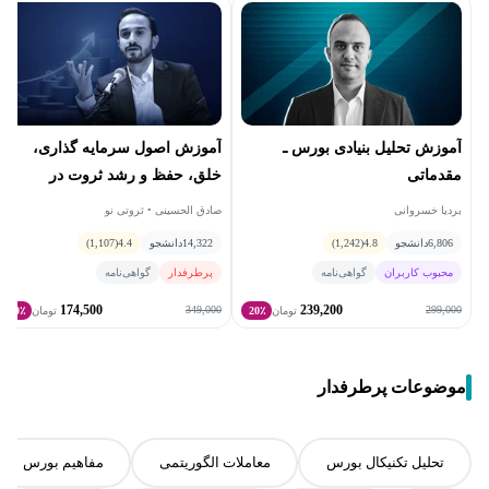
آموزش تحلیل بنیادی بورس ـ
آموزش اصول سرمايه گذاری،
مقدماتی
خلق، حفظ و رشد ثروت در
نوسانات اقتصادی
بردیا خسروانی
صادق الحسینی • ثروتی نو
6,806
دانشجو
4.8
(1,242)
14,322
دانشجو
4.4
(1,107)
محبوب کاربران
گواهی‌نامه
پرطرفدار
گواهی‌نامه
174,500
239,200
349,000
299,000
تومان
20٪
تومان
50٪
موضوعات پرطرفدار
تحلیل تکنیکال بورس
معاملات الگوریتمی
مفاهیم بورس