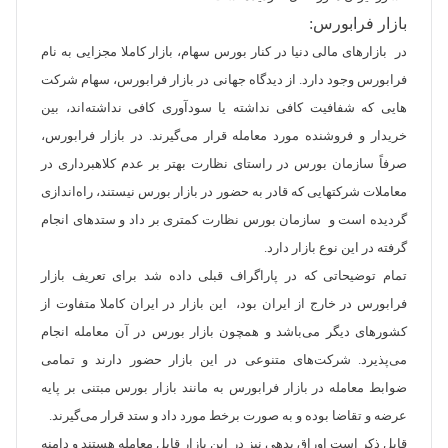
بازار فرابورس:
در بازارهای مالی دنیا در کنار بورس سهام، بازار کاملا مجزایی به نام
فرابورس وجود دارد. از دیدگاه جهانی در بازار فرابورس، سهام شرکت­‌
هایی که شفافیت کافی نداشته یا سودآوری کافی نداشته­‌اند، بین
خریدار و فروشنده مورد معامله قرار می‌­گیرند. در بازار فرابورس،
صرفاً سازمان بورس در راستای نظارت بهتر بر عدم کلاهبرداری در
معاملات شرکت­هایی که قادر به حضور در بازار بورس نیستند، راه‌­اندازی
گردیده است و سازمان بورس نظارت کمتری بر داد و ستدهای انجام
گرفته در این نوع بازار دارد.
تمام توضیحاتی که در پاراگراف قبلی داده شد برای تعریف بازار
فرابورس در خارج از ایران بود، این بازار در ایران کاملا متفاوت از
کشورهای دیگر می‌­باشد و همچون بازار بورس در آن معامله انجام
می‌­پذیرد. شرکت­‌های متنوعی در این بازار حضور دارند و تمامی
ضوابط معامله در بازار فرابورس به مانند بازار بورس مبتنی بر پایه
عرضه و تقاضا بوده و به صورت برخط مورد داد و ستد قرار می­‌گیرند.
قابل ذکر است اوراق بدهی نیز در این بازار قابل معامله هستند و دامنه