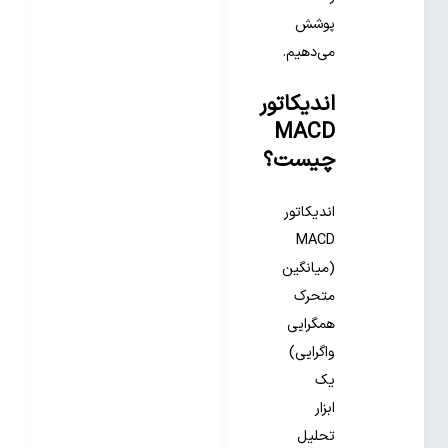
پوشش
می‌دهیم.
اندیکاتور
MACD
چیست؟
اندیکاتور
MACD
(میانگین
متحرک
همگرایی
واگرایی)
یک
ابزار
تحلیل