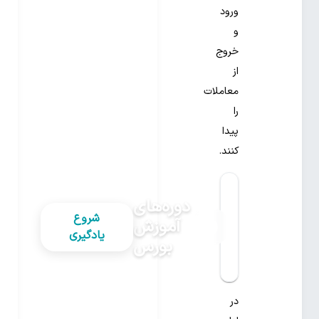
ورود
و
خروج
از
معاملات
را
پیدا
کنند.
دوره‌های
شروع
آموزش
یادگیری
بورس
در