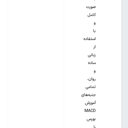
صورت
کامل
و
با
استفاده
از
زبانی
ساده
و
روان،
تمامی
جنبه‌های
آموزش
MACD
بورس
را