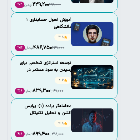
239,200
299,000
تومان
20٪
آموزش اصول حسابداری 1
دانشگاهی
4.8
486,750
649,000
تومان
25٪
توسعه استراتژی شخصی برای
رسیدن به سود مستمر در
بازارهای مالی
4.6
839,300
1,199,000
تومان
30٪
معامله‌گر برنده (1): پرایس
اکشن و تحلیل تکنیکال
4.8
899,400
1,499,000
تومان
40٪