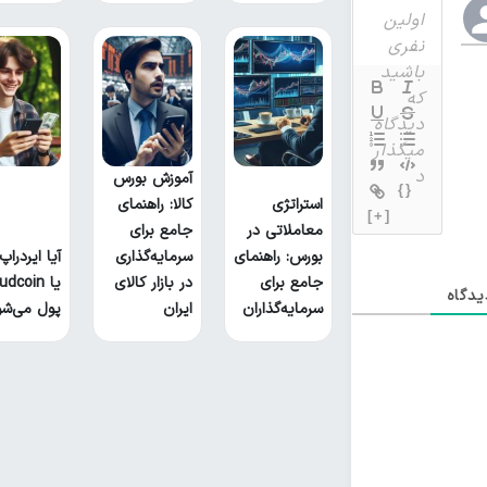
آموزش بورس
{}
استراتژی
کالا: راهنمای
[+]
معاملاتی در
جامع برای
بورس: راهنمای
سرمایه‌گذاری
آیا ایردراپ
جامع برای
در بازار کالای
یا udcoin
دگاه
سرمایه‌گذاران
ایران
پول می‌شو