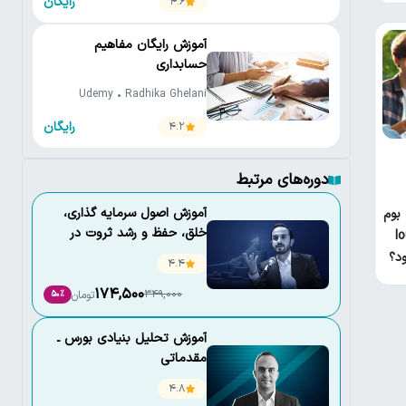
رایگان
4.6
آموزش رایگان مفاهیم
حسابداری
Udemy • Radhika Ghelani
رایگان
4.2
دوره‌های مرتبط
آموزش اصول سرمايه گذاری،
 بوم
خلق، حفظ و رشد ثروت در
lo
نوسانات اقتصادی
د؟
4.4
174,500
349,000
تومان
50٪
آموزش تحلیل بنیادی بورس ـ
مقدماتی
4.8