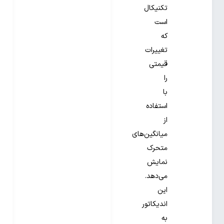
تکنیکال
است
که
تغییرات
قیمتی
را
با
استفاده
از
میانگین‌های
متحرک
نمایش
می‌دهد.
این
اندیکاتور
به