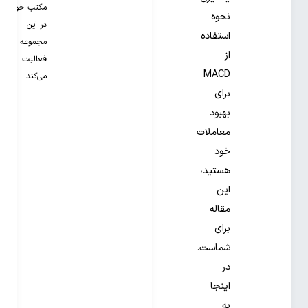
مکتب خونه
نحوه
در این
استفاده
مجموعه
از
فعالیت
MACD
می‌کند.
برای
بهبود
معاملات
خود
هستید،
این
مقاله
برای
شماست.
در
اینجا
به