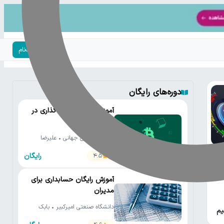
ورود | ثبت‌نام
دوره‌های رایگان
آموزش جامع سرمایه‌گذاری در
ارزهای دیجیتال
بیت‌پین • علی جهانی • علیرضا
محمدی • کارن آهنگری • رضا
رایگان
4.5
محمدپور • محسن صالح • محمد
ی که
نورموسوی
رد
آموزش رایگان حسابداری برای
مدیران
دانشگاه صنعتی امیرکبیر • بابک
یم
صادق زاده