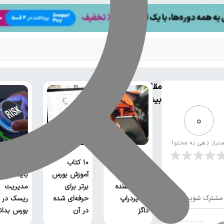
مقالات
بیشتر
0
متیاز دهی به محتوا
۱۰ کتاب
ناگفته‌های
ایردراپ کتز،
آموزش بورس
باید در مو
ادامه دهنده
برتر برای
مدیریت
مشترک شوید
راه ایردراپ
حرفه‌ای شده
ریسک در
داگز
در آن
بورس بدان