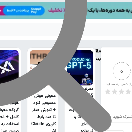
مقالات
بیشتر
0
از دهی به محتوا
معرفی کامل
GPT-5؛ بررسی
معرفی هوش
ویژگی‌ها،
مصنوعی کلود
هوش مصنو
عملکرد، تفاوت
+ آموزش صفر
گروک: معرف
ترک شوید
با GPT-4 و
تا صد رابط
کامل + نحو
راهنمای
کاربری Claude
استفاده به
استفاده
AI
صورت عملی