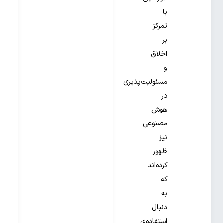
با
تمرکز
بر
اخلاق
و
مسئولیت‌پذیری
در
هوش
مصنوعی
نیز
ظهور
کرده‌اند
که
به
دنبال
استفاده‌ی