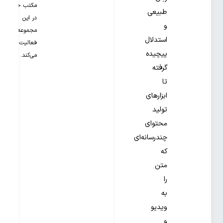
مکتب خونه
طبیعی
در این
و
مجموعه
استدلال
فعالیت
پیچیده
می‌کند.
گرفته
تا
ابزارهای
تولید
محتوای
چندرسانه‌ای
که
متن
را
به
ویدیو
و