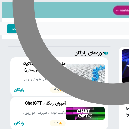
ورود | ثبت‌نام
دوره‌های رایگان
مقدمه‌ای بر بیوانفورماتیک
(تحلیل داده‌های زیستی)
مکتب‌خونه • علی شریفی زارچی
رایگان
4.8
عی
آموزش رایگان ChatGPT
ی
مکتب‌خونه • علیرضا اخوان‌پور •
ه
کلاس ویژن
رایگان
4.4