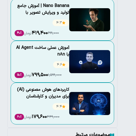
Nano Banana |‌ آموزش جامع
تولید و ویرایش تصویر با
هوش مصنوعی
4.3
419,400
699,000
تومان
40٪
آموزش عملی ساخت AI Agent
با n8n
4.6
799,500
1,599,000
تومان
50٪
کاربردهای هوش مصنوعی (AI)
برای مدیران و کارشناسان
4.4
179,600
449,000
تومان
60٪
موضوعات مرتبط