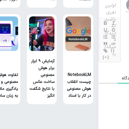
{}
[+]
آزمایش ۹ ابزار
برتر هوش
NotebookLM
مصنوعی
تفاوت هو
گاه
چیست: انقلاب
ساخت عکس
مصنوعی و
هوش مصنوعی
با نتایج شگفت
یادگیری ما
در کار با اسناد
انگیز
به زبان ساد