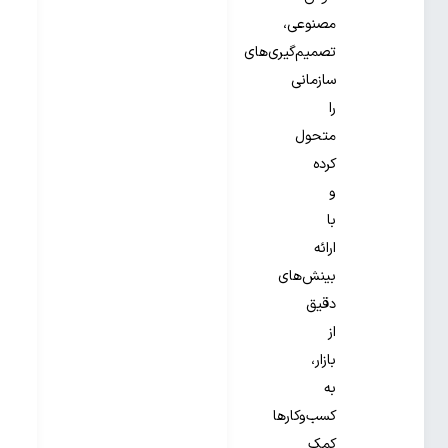
مصنوعی،
تصمیم‌گیری‌های
سازمانی
را
متحول
کرده
و
با
ارائه
بینش‌های
دقیق
از
بازار،
به
کسب‌وکارها
کمک