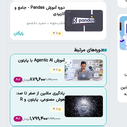
دوره آموزش Pandas - جامع و
کاربردی
مکتب‌خونه • حمید دانشجو
رایگان
4.7
دوره‌های مرتبط
آموزش Agentic AI با پایتون
4.6
ش
879,600
2,199,000
تومان
60٪
شین
یادگیری ماشین از صفر تا صد:
ه
هوش مصنوعی، پایتون و R
4.7
1,799,400
2,999,000
تومان
40٪