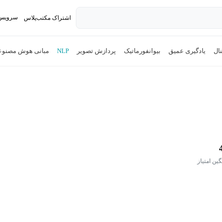
سرویس 
اشتراک مکتب‌پلاس
تدریس ک
ال
یادگیری عمیق
بیوانفورماتیک
پردازش تصویر
NLP
مبانی هوش مصنو
گین امتیاز