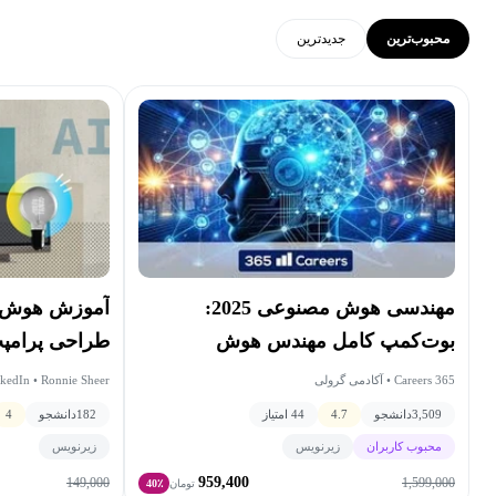
محبوب‌ترین
جدید‌ترین
مهندسی هوش مصنوعی 2025:
آموزش هوش م
بوت‌کمپ کامل مهندس هوش
طراحی پرامپت
مصنوعی
365 Careers • آکادمی گرولی
kedIn • Ronnie Sheer
3,509
دانشجو
4.7
44 امتیاز
182
دانشجو
4
محبوب کاربران
زیرنویس
زیرنویس
959,400
149,000
1,599,000
تومان
40٪