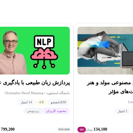
صنوعی مولد و هنر
پردازش زبان طبیعی با یادگیری 
‌های مؤثر
دانشگاه استنفورد • Christopher David Manning
Lin
830
دانشجو
4.9
14 امتیاز
محبوب کاربران
زیرنویس
2 امتیاز
799,200
134,100
999,000
تومان
10٪
ت