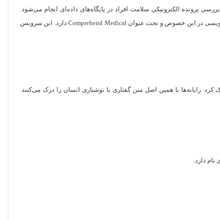
سی پرونده الکترونیکی سلامت افراد در پایگاه‌های داده‌ای انجام می‌شود.
اختلال افسردگی، اسکیزوفرنی و امراض قلب و عروق و به طور کلی اغلب بیماری‌ها تا حد زیادی توسط nlp قابل تشخیص هستند. جالب است بدانید که آمازون سرویسی در این خصوص و تحت عنوان Comprehend Medical دارد. این سرویس
 درک کرد. رایانه‌ها با همین اصل متن گفتاری یا نوشتاری انسان را درک می‌کنند.