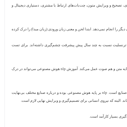
ه‌ای، تصحیح و ویرایش متون، چت‌بات‌های ارتباط با مشتری، دستیاری دیجیتال و
گزین کردن لغات از یک زبان به زبان دیگر را انجام نمی‌دهد. ابتدا لحن و معنی زبان ورودی (زبان مبدا) را درک کرده
گل‌ ترنسلیت نسبت به چند سال پیش پیشرفت چشم‌گیری داشته‌اند. برای تست
دستیارهای مجازی مثل Siri در نرم‌افزارهای اپل و الکسا به کمک nlp گفتارهای صوتی انسان را درک کرده و پاسخی مبتنی با همان پیام تولید می‌کنند. پس nlp هم بر پایه متن و هم صوت عمل می‌کند. آموزش nlp هوش مصنوعی می‌تواند در درک
یکی از اصول مهم در طراحی محصول، کمپین‌های تبلیغاتی و شعارنویسی درگیرکردن احساسات انسان و البته درک عمیق از اصول متن‌نوبسی برای هر یک از این صنایع است. nlp بر پایه هوش مصنوعی بوده و درباره صنایع مختلف بی‌نهایت
د. البته که نیروی انسانی برای تصمیم‌گیری و وبرایش نهایی لازم است.