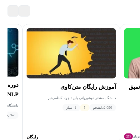
دوره آم
عمیق
آموزش رایگان متن‌کاوی
NLP
دانشگاه صنعتی نوشیروانی بابل • جواد کاظمی‌تبار
دانشگاه بناب 
2,090
دانشجو
5
1 امتیاز
6,767
دانش
ومان
20٪
رایگان