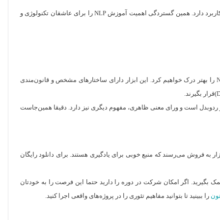
همانطور که گفتیم کاربردهای nlp همانند کاربردهای هوش مصنوعی گسترده هستند؛ در حال حاضر nlp در صنایعی چون پزشکی، امور مالی، رسانه و منابع انسانی کاربرد دارد. همین گستردگی اهمیت آموزش NLP را برای عاشقان تکنولوژی و
قبل از اینکه به اهمیت nlp بپردازیم، بهتر است نگاهی متفاوت به زبان داشته باشیم. اگر زبان را ابزار یا سیستمی برای برقراری ارتباط بدانیم اهمیت آموزش NLP را بهتر درک خواهیم کرد. این ابزار دارای ساختارهای مشخص و قانون‌مندی
در ردوبدل است و ورای معنی ظاهری، مفهوم دیگری نیز دارد. دقیقا همین‌جاست
ی هم در بازار به فروش می‌رسند که منبع خوبی برای یادگیری هستند. برای دانلود رایگان
 مربی یا متخصص باتجربه و حرفه‌ای کمک بگیرید. اگر امکان شرکت در دوره‌ را دارید حتما این فرصت را به خودتان
تون
را ببینید تا بتوانید مفاهیم تئوری را در پروژه‌های واقعی اجرا کنید.