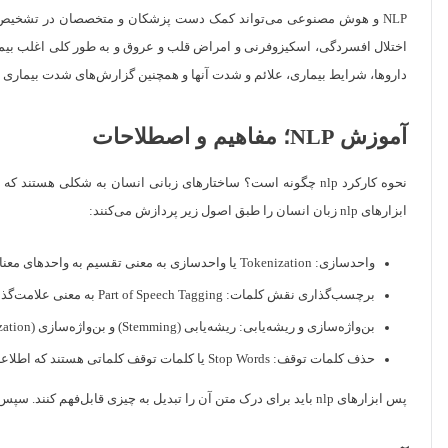
NLP و هوش مصنوعی می‌تواند کمک دست پزشکان و متخصصان در تشخیص بیمار
داروها، شرایط بیماری، علائم و شدت آنها و همچنین گزارش‌های شدت بیماری ر
آموزش NLP؛ مفاهیم و اصطلاحات
نحوه کارکرد nlp چگونه است؟ ساختارهای زبانی انسان به شکلی هست
ابزارهای nlp زبان انسان را طبق اصول زیر پردازش می‌کنند:
واحدسازی: Tokenization یا واحدسازی به معنی تقسیم به واحدهای معنادار و کوچک است.
برچسب‌گذاری نقش کلمات: Part of Speech Tagging به معنی علامت‌گذاری نقش‌های مختلف اسم، فعل، قید و ضمایر است.
بن‌واژه‌سازی و ریشه‌یابی: ریشه‌یابی (Stemming) و بن‌واژه‌سازی (Lemmatization) به‌ معنی تبدیل کلمات ریشه و فرم اصلی آنهاست. این فرآیند استانداردسازی نام دارد.
حذف کلمات توقف: Stop Words یا کلمات توقف کلماتی هستند که اطلاعات کمی داشته و غیریکتایی ایجاد می‌کنند.
پس ابزارهای nlp باید برای درک متن آن را تبدیل به چیزی قابل‌فهم کنند. سپس با کمک الگوریتم‌های nlp به حل مسئله می‌پردازند.