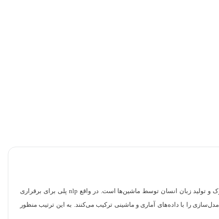
NLP یا Natural Language Processing یکی از زیرشاخه‌های هوش مصنوعی (Ai) است که کاربردهای متنوع و گسترده‌ای دارد. بیشترین کاربرد nlp برای تفسیر، درک و تولید زبان انسان توسط ماشین‌ها است. در واقع nlp پلی برای برقراری
ل‌سازی را با داده‌های آماری و ماشینی ترکیب می‌کنند. به این ترتیب منظور