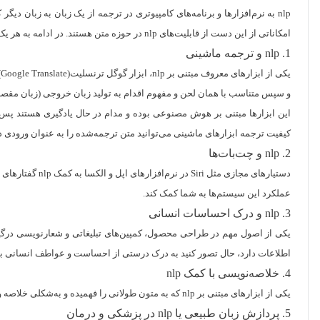
nlp به نرم‌افزارها و برنامه‌های کامپیوتری در ترجمه از یک زبان به زبان 
امکاناتی از این دست از قابلیت‌های nlp در حوزه متن هستند. در ادامه به هر یک از این کاربردها اشاره‌ای کوتاه خواهیم داشت.
1. nlp و ترجمه ماشینی
ی
و سپس متناسب با همان لحن و مفهوم اقدام به تولید زبان خروجی (زبان مقصد)
این ابزارها مبتنی بر هوش مصنوعی بوده و مدام در حال یادگیری هستند پس 
کیفیت ترجمه ابزارهای ماشینی می‌توانید متن ترجمه‌شده را به عنوان ورودی د
2. nlp و چت‌بات‌ها
عملکرد این سیستم‌ها به شما کمک کند.
3. nlp و درک احساسات انسانی
اطلاعات دارد، حال تصور کنید به درک درستی از احساست و عواطف انسانی برسد.
4. خلاصه‌‌نویسی با کمک nlp
یکی از ابزارهای مبتنی بر nlp که به متون طولانی را فهمیده و به‌شکلی خلاصه و ساده بازگو می‌کند NLG است. این ابزار برای افراد پرمشغله و برای جمع‌بندی و نتیجه‌گیری بسیار کارآمد است.
5. پردازش زبان طبیعی یا nlp در پزشکی و درمان