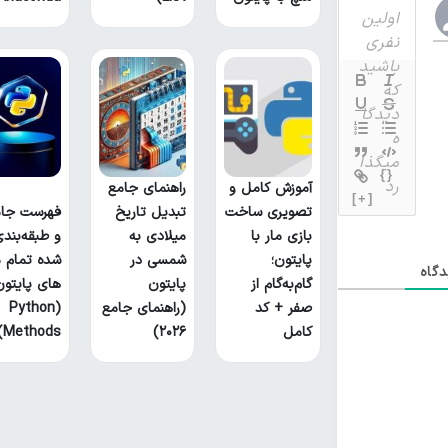
{}
آموزش کامل و
راهنمای جامع
[+]
تصویری ساخت
تبدیل تاریخ
فهرست جام
بازی مار با
میلادی به
و طبقه‌بند
پایتون؛
شمسی در
شده تمام م
گاه
گام‌به‌گام از
پایتون
های پایتون
صفر + کد
(راهنمای جامع
(Python
کامل
۲۰۲۶)
Methods)