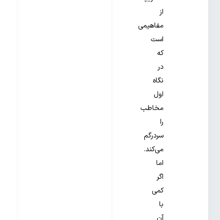
از
مفاهیمی
است
که
در
نگاه
اول
مخاطب
را
سردرگم
می‌کند.
اما
اگر
کمی
با
آن