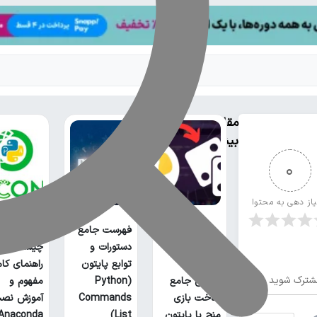
مقالات
بیشتر
0
یاز دهی به محتوا
فهرست جامع
آناکوندا پا
دستورات و
چیست؟
توابع پایتون
راهنمای کا
شترک شوید
آموزش جامع
(Python
مفهوم و
ساخت بازی
Commands
آموزش نص
منچ با پایتون
List)
Anaconda