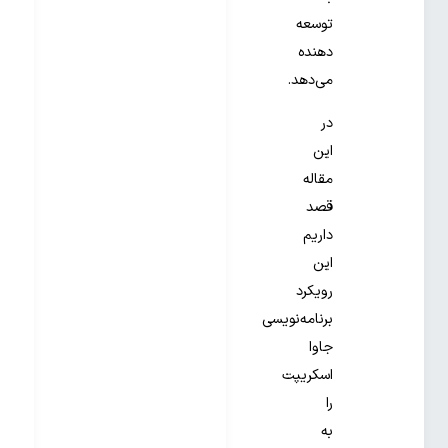
توسعه
دهنده
می‌دهد.
در
این
مقاله
قصد
داریم
این
رویکرد
برنامه‌نویسی
جاوا
اسکریپت
را
به