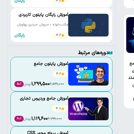
رایگان
4.8
آموزش رایگان پایتون کاربردی
مکتب‌خونه • سروش حیدری پهلویان
رایگان
4.6
دوره‌های مرتبط
ع
آموزش پایتون جامع
ی
4.6
تد
1,299,500
2,599,000
تومان
50٪
آموزش جامع وردپرس تجاری
4.8
1,119,600
2,799,000
تومان
60٪
آموزش پروژه محور CSS