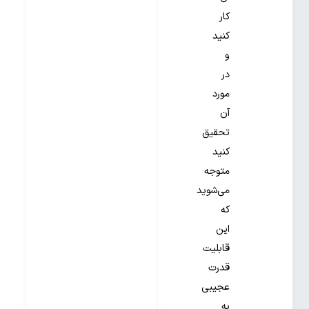
کار
کنید
و
در
مورد
آن
تحقیق
کنید
متوجه
می‌شوید
که
این
قابلیت
قدرت
عجیبی
به