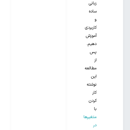
زبانی
ساده
و
کاربردی
آموزش
دهیم.
پس
از
مطالعه
این
نوشته
کار
کردن
با
متغیرها
در