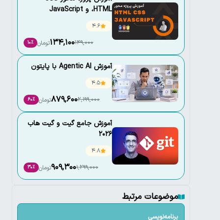
،HTML و JavaScript
4.6
134,100
149,000
تومان
10٪
آموزش Agentic AI با پایتون
4.5
879,600
2,199,000
تومان
60٪
آموزش جامع گیت و گیت هاب
2026
4.8
909,300
1,299,000
تومان
30٪
موضوعات مرتبط
برنامه‌نویسی