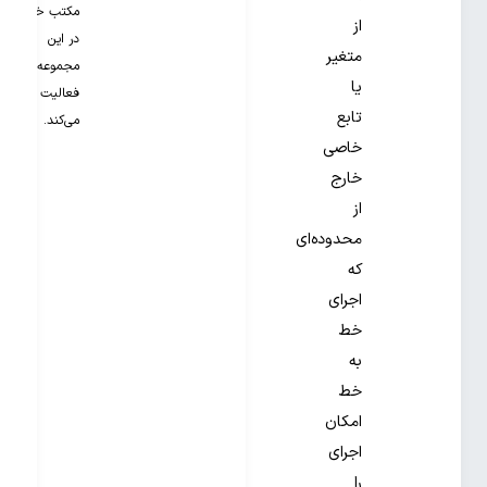
مکتب خونه
از
در این
متغیر
مجموعه
یا
فعالیت
تابع
می‌کند.
خاصی
خارج
از
محدوده‌ای
که
اجرای
خط
به
خط
امکان
اجرای
را