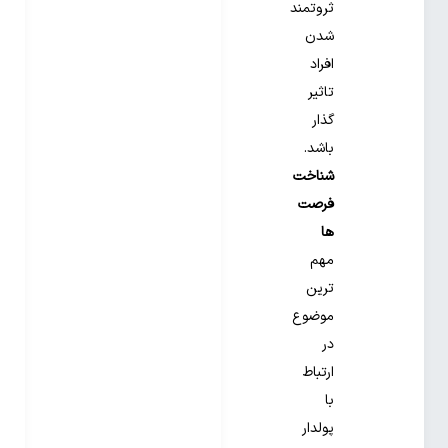
ثروتمند
شدن
افراد
تاثیر
گذار
باشد.
شناخت
فرصت
ها
مهم
ترین
موضوع
در
ارتباط
با
پولدار