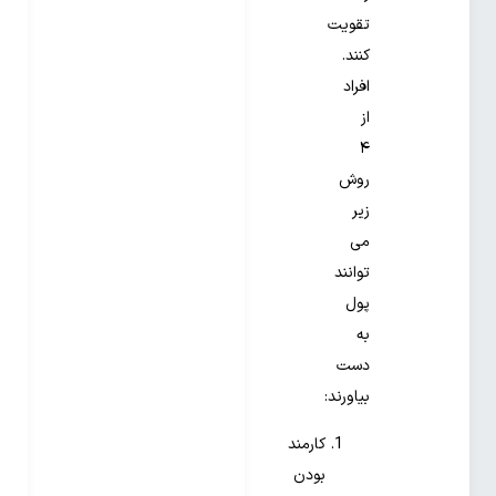
تقویت
کنند.
افراد
از
۴
روش
زیر
می
توانند
پول
به
دست
بیاورند:
کارمند
بودن