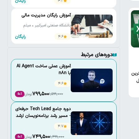
رایگان
4.2
آموزش رایگان مدیریت مالی
دانشگاه صنعتی امیرکبیر • میثم
فدائی واحد • علیرضا کردبچه
رایگان
4.6
دوره‌های مرتبط
آموزش عملی ساخت AI Agent
با n8n
رین
ل
4.6
799,500
1,599,000
تومان
50٪
دوره جامع Tech Lead حرفه‌ای
- مسیر رشد برنامه‌نویسان ارشد
4.7
749,500
1,499,000
تومان
50٪