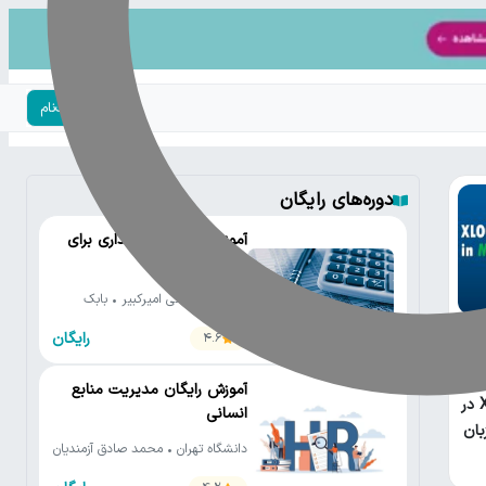
ورود | ثبت‌نام
دوره‌های رایگان
آموزش رایگان حسابداری برای
مدیران
دانشگاه صنعتی امیرکبیر • بابک
صادق زاده
رایگان
4.6
آموزش رایگان مدیریت منابع
XLOOKUP در
انسانی
بان
دانشگاه تهران • محمد صادق آزمندیان