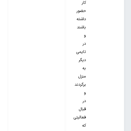
کار
حضور
داشته
باشند
و
در
تایمی
دیگر
به
منزل
برگردند
و
در
قبال
فعالیتی
که