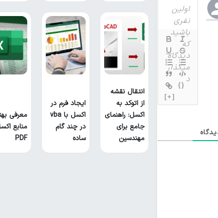
{}
انتقال نقشه
[+]
از اتوکد به
ایجاد فرم در
اکسل: راهنمای
اکسل با vba
معرفی بهت
جامع برای
در چند گام
منابع اکس
دگاه
مهندسین
ساده
PDF