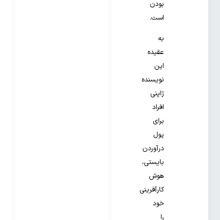
بودن
است.
به
عقیده
این
نویسنده
ژاپنی
افراد
برای
پول
درآوردن
بایستی،
هوش
کارآفرینی
خود
را