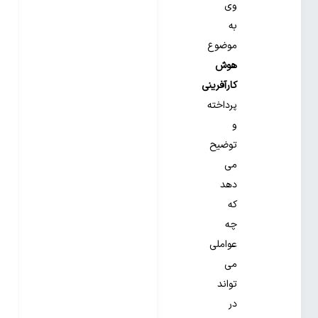
وی
به
موضوع
هوش
کارآفرینی
پرداخته
و
توضیح
می
دهد
که
چه
عواملی
می
تواند
در