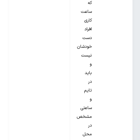
که
ساعت
کاری
افراد
دست
خودشان
نیست
و
باید
در
تایم
و
ساعتی
مشخص
در
محل