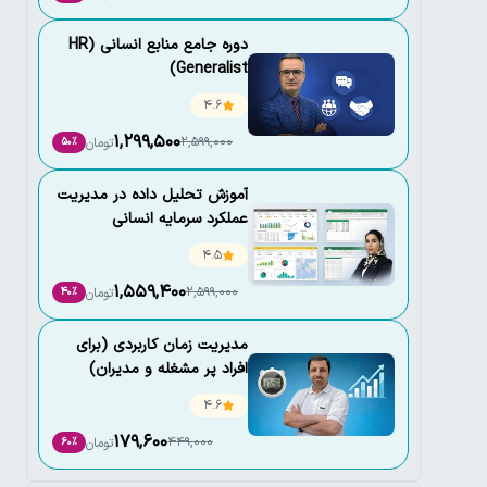
دوره جامع منابع انسانی (HR
Generalist)
4.6
1,299,500
2,599,000
تومان
50٪
آموزش تحلیل داده در مدیریت
عملکرد سرمایه انسانی
4.5
1,559,400
2,599,000
تومان
40٪
مدیریت زمان کاربردی (برای
افراد پر مشغله و مدیران)
4.6
179,600
449,000
تومان
60٪