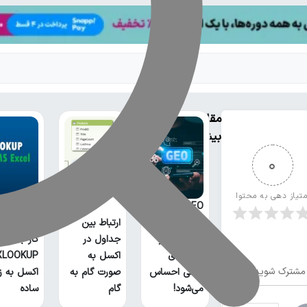
مقالات
بیشتر
0
متیاز دهی به محتوا
GEO چیست؟
خطر بیخ
ارتباط بین
گوش سئو و
جداول در
کار با تابع
روش‌های
اکسل به
مشترک شوید
سنتی احساس
صورت گام به
اکسل به ز
می‌شود!
گام
ساده