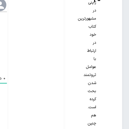
ژاپنی
در
مشهورترین
کتاب
خود
در
ارتباط
با
عوامل
ثروتمند
0
دی
شدن
بحث
کرده
است.
هم
چنین