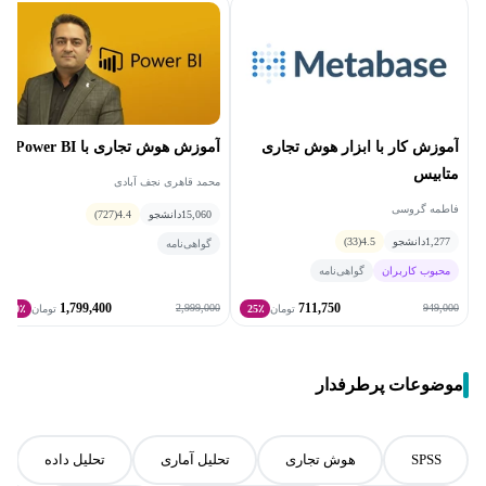
آموزش کار با ابزار هوش تجاری
آموزش هوش تجاری با Power BI
متابیس
محمد قاهری نجف آبادی
فاطمه گروسی
15,060
دانشجو
4.4
(727)
1,277
دانشجو
4.5
(33)
گواهی‌نامه
محبوب کاربران
گواهی‌نامه
1,799,400
711,750
2,999,000
949,000
تومان
25٪
تومان
40٪
موضوعات پرطرفدار
SPSS
هوش تجاری
تحلیل آماری
تحلیل داده