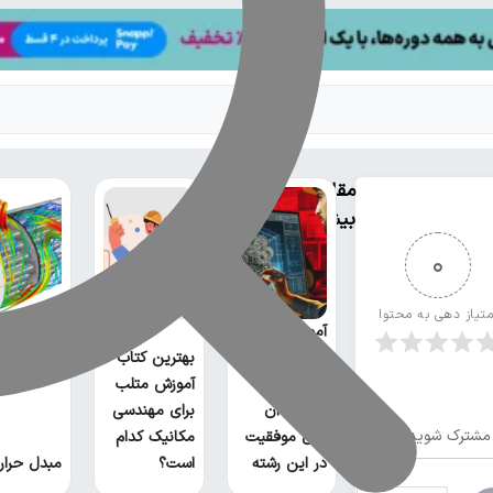
مقالات
بیشتر
0
متیاز دهی به محتوا
آموزش اتوکد
مهندسی
بهترین کتاب
مکانیک و
آموزش متلب
اهمیت آن
برای مهندسی
مشترک شوید
برای موفقیت
مکانیک کدام
در این رشته
است؟
مبدل حرار