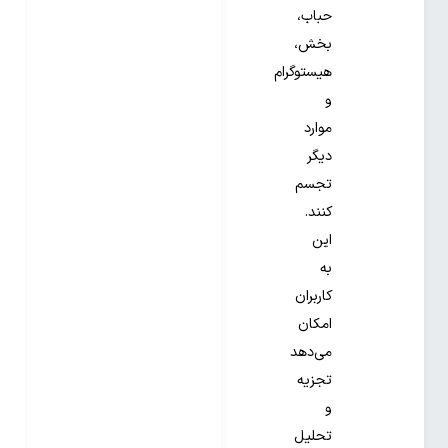
حباب،
بخش،
هیستوگرام
و
موارد
دیگر
تجسم
کنند.
این
به
کاربران
امکان
می‌دهد
تجزیه
و
تحلیل