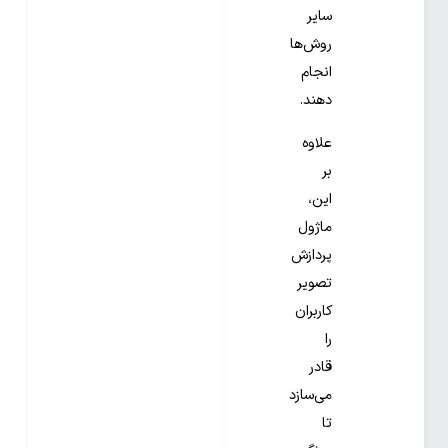
سایر
روش‌ها
انجام
دهند.
علاوه
بر
این،
ماژول
پردازش
تصویر
کاربران
را
قادر
می‌سازد
تا