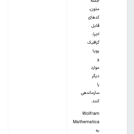
جمله
متون،
کدهای
قابل
اجرا،
گرافیک
پویا
و
موارد
دیگر
را
سازماندهی
کنند.
Wolfram
Mathematica
به