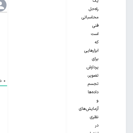
یک
راه‌حل
محاسباتی
فنی
است
که
ابزارهایی
برای
پردازش
تصویر،
0
دی
تجسم
داده‌ها
و
آزمایش‌های
نظری
در