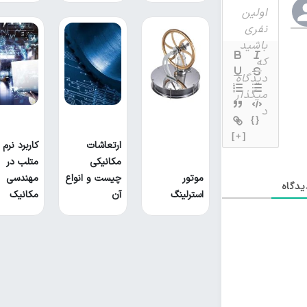
{}
[+]
ارتعاشات
کاربرد نرم ا
مکانیکی
متلب در
موتور
چیست و انواع
مهندسی
دگاه
استرلینگ
آن
مکانیک