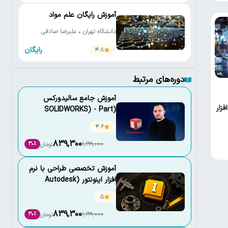
آموزش رایگان علم مواد
دانشگاه تهران • علیرضا صادقی
رایگان
4.8
دوره‌های مرتبط
آموزش جامع سالیدورکس
فزار
(SOLIDWORKS) - Part
Design and Drawing
4.6
839,300
1,199,000
تومان
30٪
آموزش تخصصی طراحی با نرم
افزار اینونتور (Autodesk
inventor)
5
839,300
1,199,000
تومان
30٪