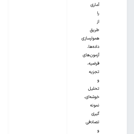
آماری
را
از
طریق
هموارسازی
داده‌ها،
آزمون‌های
فرضیه،
تجزیه
و
تحلیل
خوشه‌ای،
نمونه
گیری
تصادفی
و