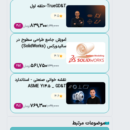
TrueGD&T-حلقه اول
4.5
839,300
1,199,000
تومان
30٪
آموزش جامع طراحی سطوح در
سالیدورکس (SolidWorks)
4.7
561,750
749,000
تومان
25٪
نقشه خوانی صنعتی - استاندارد
ASME Y14.5 _ GD&T
4.6
769,300
1,099,000
تومان
30٪
موضوعات مرتبط