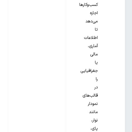
کسب‌وکارها
اجازه
می‌دهد
تا
اطلاعات
آماری،
مالی
یا
جغرافیایی
را
در
قالب‌های
نمودار
مانند
نوار،
پای،