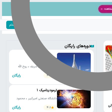
ورود | ثبت‌نام
دوره‌های رایگان
مقاومت مصالح ١
دانشگاه صنعتی شریف • روح الله
دهقانی فیروزآبادی
رایگان
4.7
ترمودینامیک ۱
دانشگاه صنعتی امیرکبیر • محمود
مانی
تی
رایگان
4.8