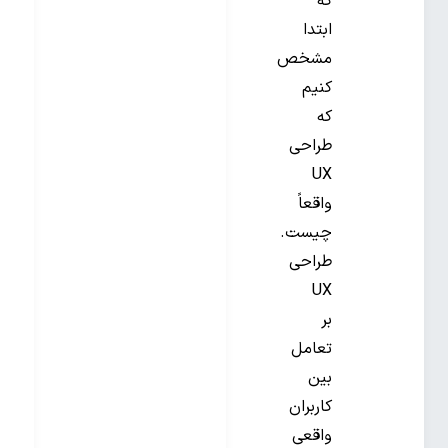
که
ابتدا
مشخص
کنیم
که
طراحی
UX
واقعاً
چیست.
طراحی
UX
بر
تعامل
بین
کاربران
واقعی