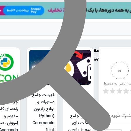
مقالات
بیشتر
0
یاز دهی به محتوا
فهرست جامع
آناکوندا پا
دستورات و
چیست؟
توابع پایتون
راهنمای کا
شترک شوید
آموزش جامع
(Python
مفهوم و
ساخت بازی
Commands
آموزش نص
منچ با پایتون
List)
Anaconda