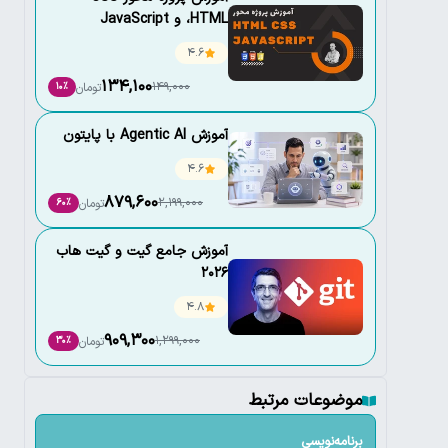
،HTML و JavaScript
4.6
134,100
149,000
تومان
10٪
آموزش Agentic AI با پایتون
4.6
879,600
2,199,000
تومان
60٪
آموزش جامع گیت و گیت هاب
2026
4.8
909,300
1,299,000
تومان
30٪
موضوعات مرتبط
برنامه‌نویسی