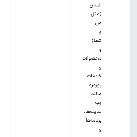
انسان
(مثل
من
و
شما)
و
محصولات
و
خدمات
روزمره
مانند
وب
سایت‌ها،
برنامه‌ها
و