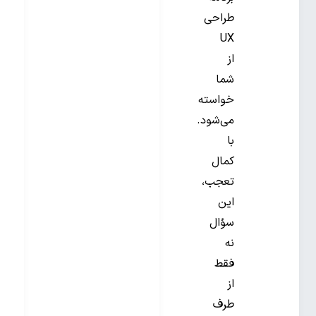
طراحی
UX
از
شما
خواسته
می‌شود.
با
کمال
تعجب،
این
سؤال
نه
فقط
از
طرف