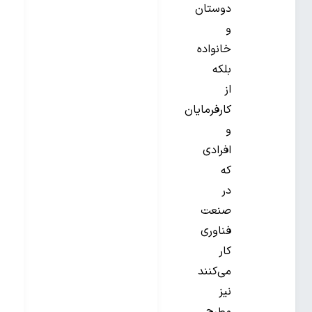
دوستان
و
خانواده
بلکه
از
کارفرمایان
و
افرادی
که
در
صنعت
فناوری
کار
می‌کنند
نیز