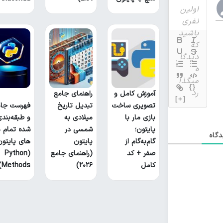
{}
آموزش کامل و
راهنمای جامع
[+]
تصویری ساخت
تبدیل تاریخ
فهرست جام
بازی مار با
میلادی به
و طبقه‌بند
پایتون؛
شمسی در
شده تمام م
گاه
گام‌به‌گام از
پایتون
های پایتون
صفر + کد
(راهنمای جامع
(Python
کامل
۲۰۲۶)
Methods)