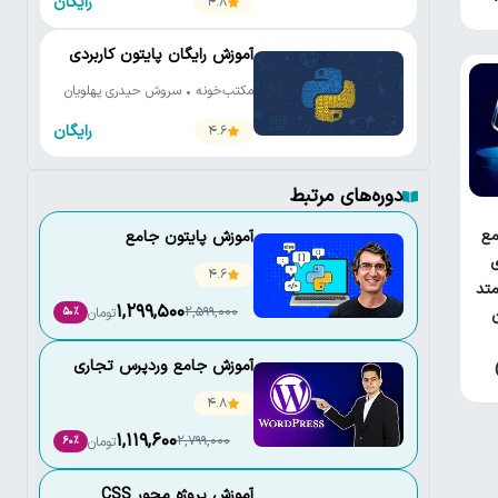
رایگان
4.8
آموزش رایگان پایتون کاربردی
مکتب‌خونه • سروش حیدری پهلویان
رایگان
4.6
دوره‌های مرتبط
ع
آموزش پایتون جامع
ی
4.6
تد
1,299,500
2,599,000
تومان
50٪
آموزش جامع وردپرس تجاری
4.8
1,119,600
2,799,000
تومان
60٪
آموزش پروژه محور CSS