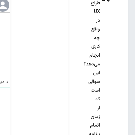
طراح
UX
در
واقع
چه
کاری
انجام
می‌دهد؟
این
سوالی
0
دید
است
که
از
زمان
اتمام
برنامه