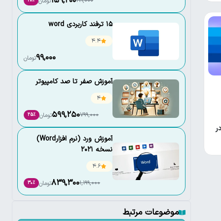
159,200
199,000
تومان
20٪
۱۵ ترفند کاربردی word
4.4
99,000
تومان
آموزش صفر تا صد کامپیوتر
4
599,250
799,000
تومان
25٪
de در
آموزش ورد (نرم افزارWord)
نسخه 2021
4.6
839,300
1,199,000
تومان
30٪
موضوعات مرتبط