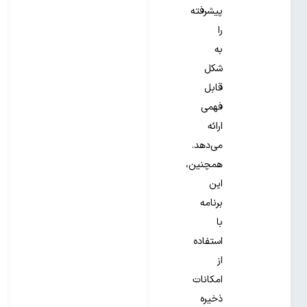
پیشرفته
را
به
شکل
قابل
فهمی
ارائه
می‌دهد.
همچنین،
این
برنامه
با
استفاده
از
امکانات
ذخیره