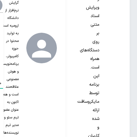
گرایش
ویرایش
نرم‌افزار از
اسناد
دانشگاه
متنی
ارومیه است.
بر
به تولید
محتوا در
روی
حوزه
دستگاه‌های
کامپیوتر،
همراه
برنامه‌نویسی
است.
و هوش
این
مصنوعی
0
برنامه
علاقه‌مند‌
توسط
است و هم
مایکروسافت
اکنون به
عنوان عضو
ارائه
تیم سئو و
شده
مدیر تیم
و
نویسنده‌های
کاربران