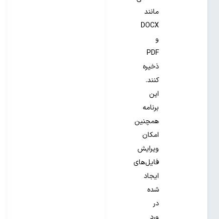
مانند
DOCX
و
PDF
ذخیره
کنند.
این
برنامه
همچنین
امکان
ویرایش
فایل‌های
ایجاد
شده
در
ورد