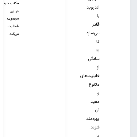
مکتب خونه
اندروید
در این
را
مجموعه
قادر
فعالیت
می‌سازد
می‌کند.
تا
به
سادگی
از
قابلیت‌های
متنوع
و
مفید
آن
بهره‌مند
شوند.
با