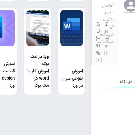
{}
ورد در مک
[+]
بوک –
آموزش
آموزش
آموزش کار با
قسمت
طراحی سوال
word در
sign
دیدگاه
در ورد
مک بوک
ورد