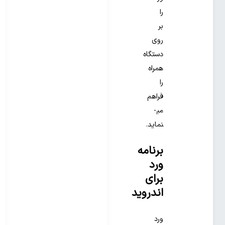
را
بر
روی
دستگاه
همراه
را
فراهم
می­
نماید.
برنامه
ورد
برای
اندروید
ورد