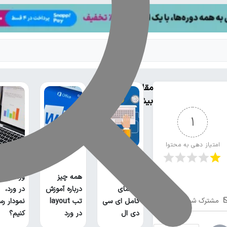
مقالات
بیشتر
1
امتیاز دهی به محتوا
آموزش icdl
آموزش
شامل
نمودار در
چیست؟
همه چیز
ورد؛ چگو
راهنمای
درباره آموزش
در ورد،
مشترک شوید
کامل ای سی
تب layout
نمودار ر
دی ال
در ورد
کنیم؟