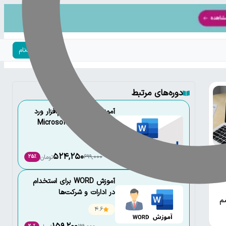
ورود | ثبت‌نام
دوره‌های مرتبط
آموزش تخصصی نرم‌افزار ورد
(صفر تا صد) - Microsoft
Word
4.6
524,250
699,000
تومان
25٪
نه
آموزش WORD برای استخدام
در ادارات و شرکت‌ها
سم
4.6