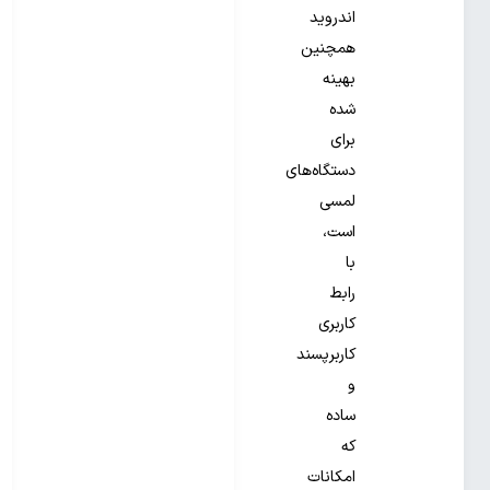
اندروید
همچنین
بهینه
شده
برای
دستگاه‌های
لمسی
است،
با
رابط
کاربری
کاربرپسند
و
ساده
که
امکانات