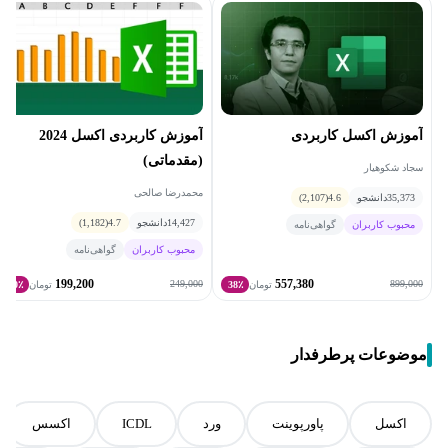
آموزش اکسل کاربردی
آموزش کاربردی اکسل 2024
(مقدماتی)
سجاد شکوهیار
محمدرضا صالحی
35,373
دانشجو
4.6
(2,107)
14,427
دانشجو
4.7
(1,182)
محبوب کاربران
گواهی‌نامه
محبوب کاربران
گواهی‌نامه
199,200
557,380
249,000
899,000
تومان
38٪
تومان
20٪
موضوعات پرطرفدار
اکسل
پاورپوینت
ورد
ICDL
اکسس