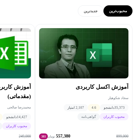
محبوب‌ترین
جدید‌ترین
آموزش اکسل کاربردی
(مقدماتی)
سجاد شکوهیار
محمدرضا صالحی
35,373
دانشجو
4.6
2,107 امتیاز
محبوب کاربران
گواهی‌نامه
14,427
دانشجو
محبوب کاربران
557,380
249,000
899,000
تومان
38٪