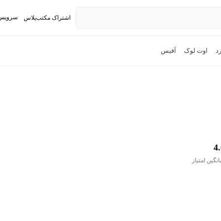
سرویس 
اشتراک مکتب‌پلاس
تدریس ک
د
اوت لوک
آفیس
4
انگین امتیاز