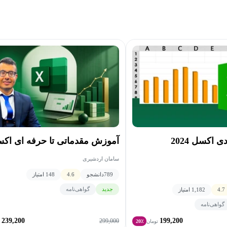
آموزش کاربردی اکسل 2024
آموزش مقدماتی تا حرفه ای اک
سامان اردشیری
789
دانشجو
4.6
148 امتیاز
جدید
گواهی‌نامه
4.7
1,182 امتیاز
گواهی‌نامه
239,200
199,200
299,000
تومان
20٪
ت