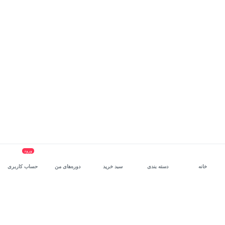
ورود
خانه
دسته بندی
سبد خرید
دوره‌های من
حساب کاربری
سرویس سازمانی مکتب‌خونه
، بستر رشد و توانمندسازی حرفه‌ای
کارکنان در مسیر توسعه‌ فردی آن‌هاست.