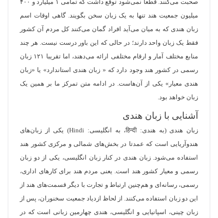
صحبت می‌کنند. قطعا نمی‌شود توقع داشت که تمامی ۱ میلیارد و ۴۰۰
میلیون جمعیت هند تنها به یک زبان سخن بگویند. گاهی اوقات اسم
زبان هندی که به میان می‌آید افراد گمان می‌کنند کل مردم آن کشور
فقط یک زبان واحد دارند؛ در حالی که این باور درست نیست. هر چند
منابع مختلف آمار و ارقام مختلفی ارائه می‌دهند، اما تقریبا ۱۲۱ زبان
رسمی در کشور هند وجود دارد که « زبان هندی استاندارد» یا «زبان
هندی معیار» یکی از آن‌هاست. در ادامه متن تمرکز ما بر همین یک
زبان خواهد بود.
آشنایی با زبان هندی
زبان هندی (به هندی: हिन्दी، به انگلیسی: Hindi) یکی از زبان‌های
هندوآریایی است که عمدتا در بخش‌های شمالی و مرکزی کشور هند
استفاده می‌شود. زبان هندی در کنار زبان انگلیسی، یکی از دو زبان
رسمی و معیار کشور هند است. یعنی مردم هند برای کارهای اداری،
رسمی، رسانه‌ای و هم‌چنین ارتباط و تجارت با دیگر قسمت‌های هند از
این دو زبان استفاده می‌کنند. از لحاظ ازدیاد جمعیت سخنوران، پس از
زبان چینی، اسپانیایی و انگلیسی، هندی چهارمین زبانی است که در