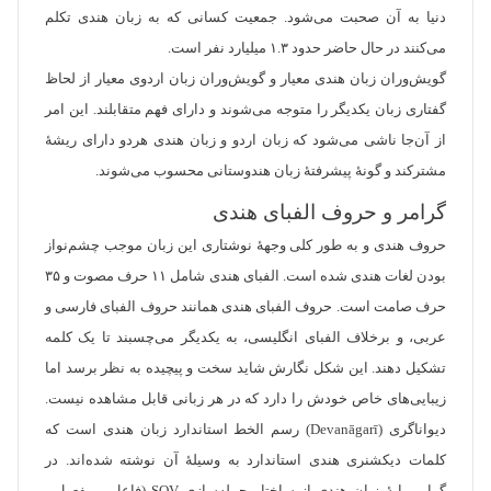
دنیا به آن صحبت می‌شود. جمعیت کسانی که به زبان هندی تکلم
می‌کنند در حال حاضر حدود ۱.۳ میلیارد نفر است.
گویش‌وران زبان هندی معیار و گویش‌وران زبان اردوی معیار از لحاظ
گفتاری زبان یکدیگر را متوجه می‌شوند و دارای فهم متقابلند. این امر
از آن‌جا ناشی می‌شود که زبان اردو و زبان هندی هردو دارای ریشهٔ
مشترکند و گونهٔ پیشرفتهٔ زبان هندوستانی محسوب می‌شوند.
گرامر و حروف الفبای هندی
حروف هندی و به طور کلی وجههٔ نوشتاری این زبان موجب چشم‌نواز
بودن لغات هندی شده است. الفبای هندی شامل ۱۱ حرف مصوت و ۳۵
حرف صامت است. حروف الفبای هندی همانند حروف الفبای فارسی و
عربی، و برخلاف الفبای انگلیسی، به یکدیگر می‌چسبند تا یک کلمه
تشکیل دهند. این شکل نگارش شاید سخت و پیچیده به نظر برسد اما
زیبایی‌های خاص خودش را دارد که در هر زبانی قابل مشاهده نیست.
دیواناگری (Devanāgarī) رسم الخط استاندارد زبان هندی است که
کلمات دیکشنری هندی استاندارد به وسیلهٔ آن نوشته شده‌اند. در