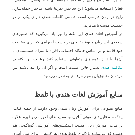
گرامر پایهٔ زبان هندی از ساختار جمله‌سازی SOV (فاعل - مفعول -
فعل) استفاده می‌شود؛ این ساختار تقریبا شبیه ساختار جمله‌سازی
رایج در زبان فارسی است. تمامی کلمات هندی دارای یکی از دو
جنسیت مونث یا مذکرند.
در آموزش لغات هندی این نکته را نیز یاد می‌گیرید که ضمیرهای
شخصی این زبان متنوعند؛ یعنی بر حسب احترامی که برای مخاطب
خود قائلید و بر اساس جایگاه اجتماعی افراد یا میزان صمیمیتتان با
آن‌ها، باید از ضمیرهای متفاوتی استفاده کنید. رعایت این نکته در
مکالمه هندی
بسیار حائز اهمیت است و اگر آن را بلد باشید بین
مردمان هندی‌زبان بسیار حرفه‌ای به نظر می‌رسید.
منابع آموزش لغات هندی با تلفظ
منابع متنوعی برای آموزش زبان هندی وجود دارند، از جمله کتاب،
پادکست، فایل‌های صوتی آنلاین، وب‌سایت‌های آموزشی و غیره. علاوه
بر کتاب آموزش زبان هندی، اپلیکیشن‌های آموزشی گوناگونی هم
هستند که می‌توانند یادگیری تلفظ هندی هر کلمه را برای شما آسان