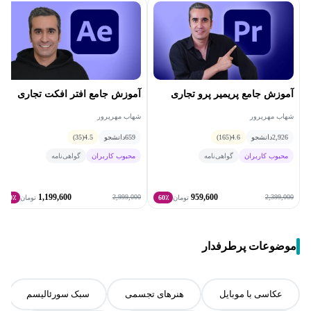
آموزش جامع پریمیر پرو تجاری
آموزش جامع افتر افکت تجاری
شهاب مهرپرور
شهاب مهرپرور
2,926
دانشجو
4.6
(165)
659
دانشجو
4.5
(35)
محبوب کاربران
گواهی‌نامه
محبوب کاربران
گواهی‌نامه
1,199,600
959,600
2,999,000
2,399,000
تومان
60٪
تومان
60٪
موضوعات پرطرفدار
عکاسی با موبایل
هنرهای تجسمی
سبک سورئالیسم