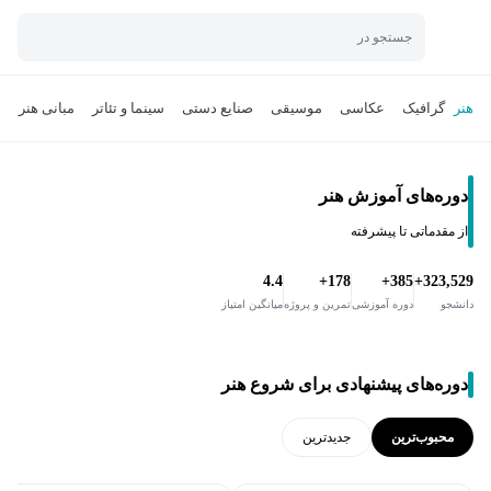
جستجو در
هنر
گرافیک
عکاسی
موسیقی
صنایع دستی
سینما و تئاتر
مبانی هنر
ن
دوره‌های آموزش هنر
از مقدماتی تا پیشرفته
4.4
178+
385+
323,529+
دانشجو
دوره آموزشی
تمرین و پروژه
میانگین امتیاز
دوره‌های پیشنهادی برای شروع هنر
محبوب‌ترین
جدید‌ترین