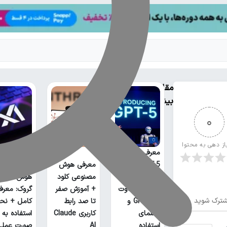
مقالات
بیشتر
0
از دهی به محتوا
معرفی کامل
GPT-5؛ بررسی
معرفی هوش
ویژگی‌ها،
مصنوعی کلود
هوش مصنو
عملکرد، تفاوت
+ آموزش صفر
گروک: معرف
ترک شوید
با GPT-4 و
تا صد رابط
کامل + نحو
راهنمای
کاربری Claude
استفاده به
استفاده
AI
صورت عملی