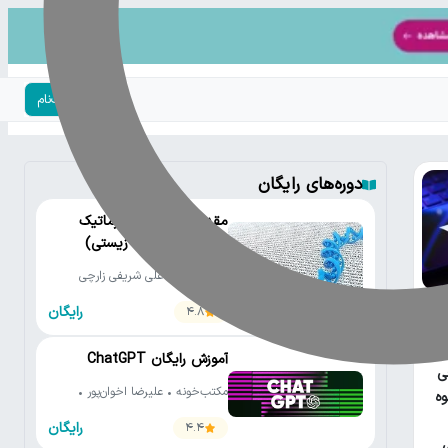
ورود | ثبت‌نام
دوره‌های رایگان
مقدمه‌ای بر بیوانفورماتیک
(تحلیل داده‌های زیستی)
مکتب‌خونه • علی شریفی زارچی
رایگان
4.8
عی
آموزش رایگان ChatGPT
ی
مکتب‌خونه • علیرضا اخوان‌پور •
ه
کلاس ویژن
رایگان
4.4