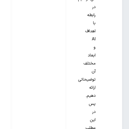
در
رابطه
با
اهداف
AI
و
ابعاد
مختلف
آن
توضیحاتی
ارائه
دهیم.
پس
در
این
مطلب