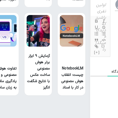
{}
[+]
آزمایش ۹ ابزار
برتر هوش
NotebookLM
مصنوعی
تفاوت هو
گاه
چیست: انقلاب
ساخت عکس
مصنوعی و
هوش مصنوعی
با نتایج شگفت
یادگیری ما
در کار با اسناد
انگیز
به زبان ساد