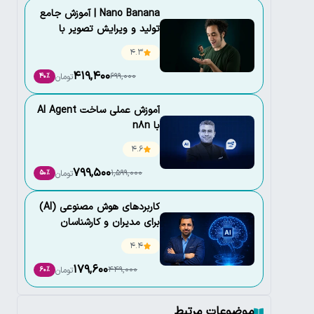
Nano Banana |‌ آموزش جامع
تولید و ویرایش تصویر با
هوش مصنوعی
4.3
419,400
699,000
تومان
40٪
آموزش عملی ساخت AI Agent
با n8n
4.6
799,500
1,599,000
تومان
50٪
کاربردهای هوش مصنوعی (AI)
برای مدیران و کارشناسان
4.4
179,600
449,000
تومان
60٪
موضوعات مرتبط