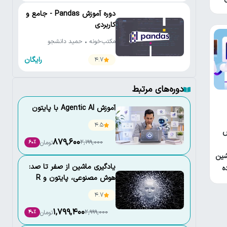
دوره آموزش Pandas - جامع و
کاربردی
مکتب‌خونه • حمید دانشجو
رایگان
4.7
دوره‌های مرتبط
آموزش Agentic AI با پایتون
4.5
ش
879,600
2,199,000
تومان
60٪
شین
یادگیری ماشین از صفر تا صد:
ه
هوش مصنوعی، پایتون و R
4.7
1,799,400
2,999,000
تومان
40٪