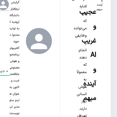
و
گرایش
آینده
اشاره
نرم‌افزار از
عجیب
مبهم
دارد
دانشگاه
که
ارومیه است.
و
می‌توانند
به تولید
محتوا در
وظایفی
غریب
حوزه
را
کامپیوتر،
انجام
AI
برنامه‌نویسی
دهند
و هوش
که
و
مصنوعی
0
دید
معمولاً
علاقه‌مند‌
به
است و هم
آینده
هوش
اکنون به
عنوان عضو
انسانی
مبهم
تیم سئو و
نیاز
مدیر تیم
دارند.
نویسنده‌های
اهداف