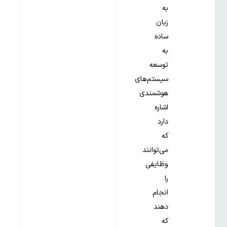
به
زبان
ساده
به
توسعه
سیستم‌های
هوشمندی
اشاره
دارد
که
می‌توانند
وظایفی
را
انجام
دهند
که