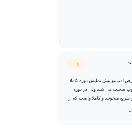
ره
1
ض ادب.تو پیش نمایش دوره کاملا
وب صحبت می کنید ولی در دوره
 سریع میخونید و کاملا واضحه که از
 دارید میخونید .خیلی به صورت
اه
وزش نیست و انگار که یکی از
ل از امتحان داره تند تند مطالب