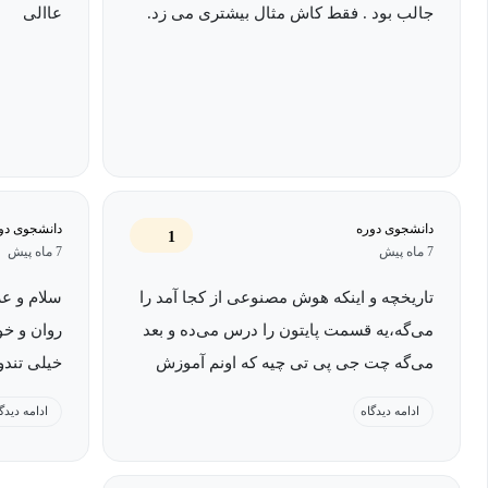
جالب بود . فقط کاش مثال بیشتری می زد.
عاالی
دانشجوی دوره
دانشجوی دو
1
7 ماه پیش
7 ماه پیش
تاریخچه و اینکه هوش مصنوعی از کجا آمد را
سلام و عر
می‌گه،یه قسمت پایتون را درس می‌ده و بعد
روان و خ
می‌گه چت جی پی تی چیه که اونم آموزش
خیلی تندو
نمی‌ده،در کل کاربردی نیست.انگار یک مقاله
روی نوشته
ادامه دیدگاه
ادامه دیدگ
می‌خونید که بدونید هوش مصنوعی چیه،ولی
دوره و ام
کار کردن باهاش را یاد نمی‌گیرید.به نظر من
دوستام قب