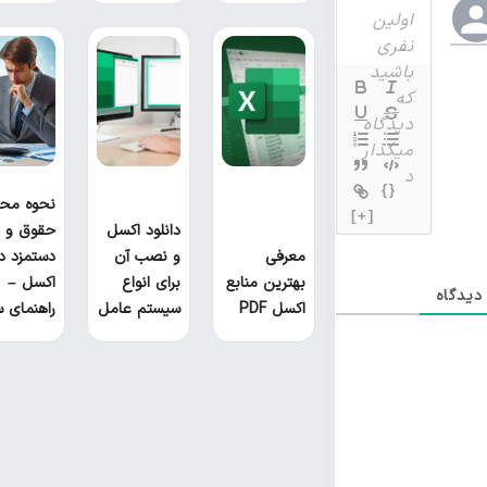
{}
نحوه محا
[+]
دانلود اکسل
حقوق و
معرفی
و نصب آن
دستمزد د
بهترین منابع
برای انواع
اکسل –
یدگاه
اکسل PDF
سیستم عامل
راهنمای س