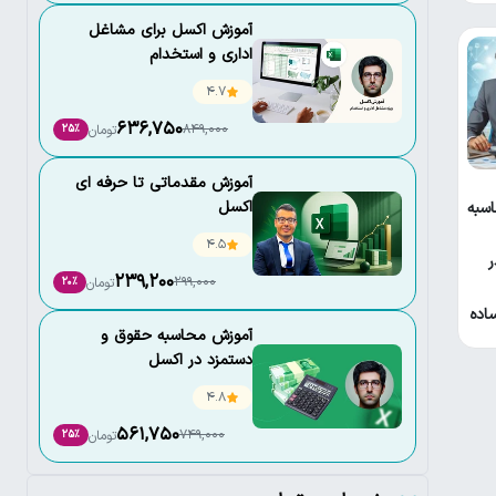
آموزش اکسل برای مشاغل
اداری و استخدام
4.7
636,750
849,000
تومان
25٪
آموزش مقدماتی تا حرفه ای
اکسل
سبه
4.5
ر
239,200
299,000
تومان
20٪
اده
آموزش محاسبه حقوق و
دستمزد در اکسل
4.8
561,750
749,000
تومان
25٪