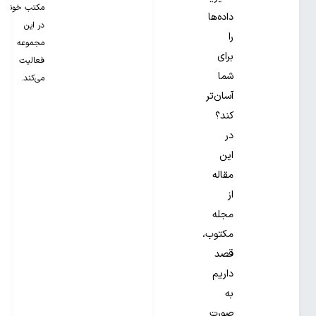
مکتب خونه
داده‌ها
در این
را
مجموعه
برای
فعالیت
شما
می‌کند.
آسان‌تر
کند؟
در
این
مقاله
از
مجله
مکتوب،
قصد
داریم
به
صورت