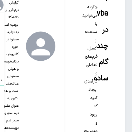
گرایش
چگونه
نرم‌افزار از
vba
می‌توانید
دانشگاه
با
ارومیه است.
در
استفاده
به تولید
محتوا در
از
چند
حوزه
اکسل،
کامپیوتر،
فرم‌های
گام
برنامه‌نویسی
تعاملی
و هوش
و
ساده
مصنوعی
0
د
کارآمدی
علاقه‌مند‌
ایجاد
است و هم
کنید
اکنون به
عنوان عضو
که
تیم سئو و
ورود
مدیر تیم
و
نویسنده‌های
مدیریت