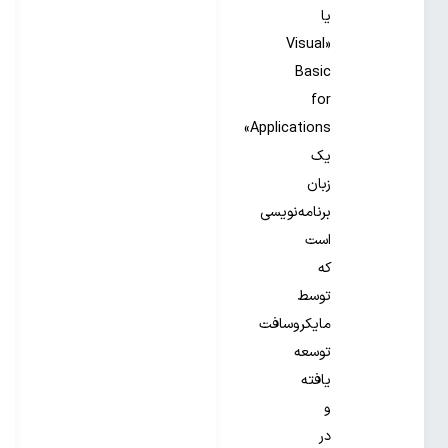
یا
«Visual
Basic
for
Applications»
یک
زبان
برنامه‌نویسی
است
که
توسط
مایکروسافت
توسعه
یافته
و
در