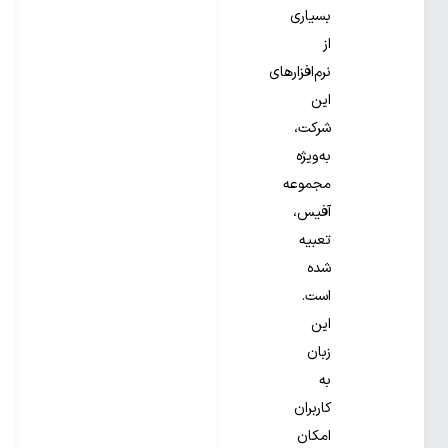
بسیاری
از
نرم‌افزارهای
این
شرکت،
به‌ویژه
مجموعه
آفیس،
تعبیه
شده
است.
این
زبان
به
کاربران
امکان