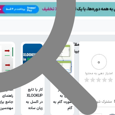
مقالات
بیشتر
0
امتیاز دهی به محتوا
انتقال نق
ارتباط بین
از اتوکد ب
جداول در
کار با تابع
اکسل:
اکسل به
XLOOKUP
راهنمای
مشترک شوید
صورت گام به
در اکسل به
جامع برا
گام
زبان ساده
مهندسین