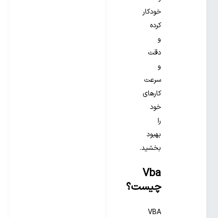
خودکار
کرده
و
دقت
و
سرعت
کارهای
خود
را
بهبود
بخشید.
Vba
چیست؟
VBA