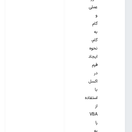
عملی
و
گام
به
گام،
نحوه
ایجاد
فرم
در
اکسل
با
استفاده
از
VBA
را
به