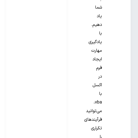
شما
یاد
دهیم.
با
یادگیری
مهارت
ایجاد
فرم
در
اکسل
با
vba،
می‌توانید
فرآیندهای
تکراری
را