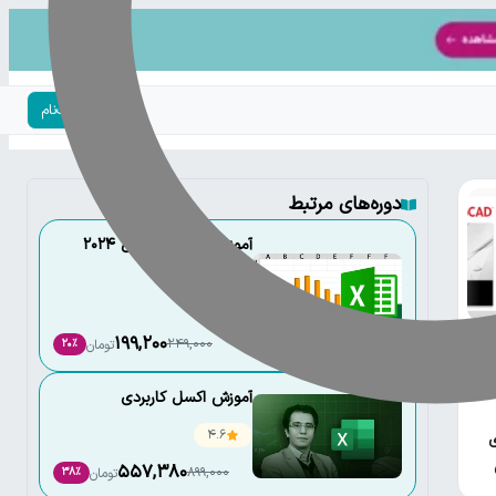
ورود | ثبت‌نام
دوره‌های مرتبط
آموزش کاربردی اکسل 2024
(مقدماتی)
4.7
شه
199,200
249,000
تومان
20٪
ه
آموزش اکسل کاربردی
4.6
ی
557,380
899,000
تومان
38٪