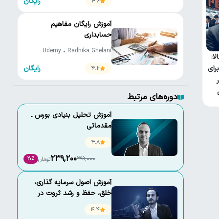
رایگان
4.6
آموزش رایگان مفاهیم
حسابداری
Udemy • Radhika Ghelani
ا:
رایگان
رای
4.2
دوره‌های مرتبط
آموزش تحلیل بنیادی بورس ـ
مقدماتی
4.8
239,200
299,000
تومان
20٪
آموزش اصول سرمايه گذاری،
خلق، حفظ و رشد ثروت در
نوسانات اقتصادی
4.4