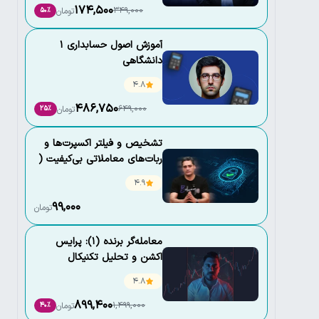
174,500
349,000
تومان
50٪
آموزش اصول حسابداری 1
دانشگاهی
4.8
486,750
649,000
تومان
25٪
تشخیص و فیلتر اکسپرت‌ها و
ربات‌های معاملاتی بی‌کیفیت (
به همراه دستیار هوش
4.9
مصنوعی)
99,000
تومان
معامله‌گر برنده (1): پرایس
اکشن و تحلیل تکنیکال
4.8
899,400
1,499,000
تومان
40٪