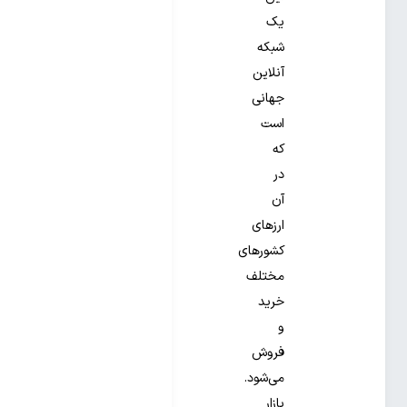
یک
شبکه
آنلاین
جهانی
است
که
در
آن
ارزهای
کشورهای
مختلف
خرید
و
فروش
می‌شود.
بازار