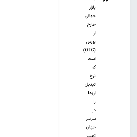
بازار
جهانی
خارج
از
بورس
(OTC)
است
که
نرخ
تبدیل
ارزها
را
در
سراسر
جهان
تعیین