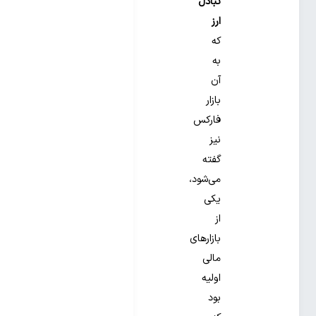
تبادل
ارز
که
به
آن
بازار
فارکس
نیز
گفته
می‌شود،
یکی
از
بازارهای
مالی
اولیه
بود