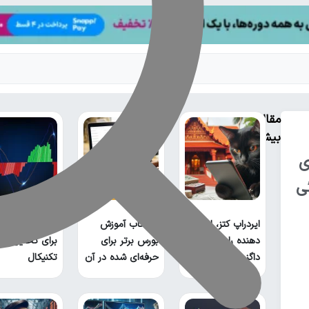
مقالات
بیشتر
ی
ی
آموزش MACD
ایردراپ کتز، ادامه
۱۰ کتاب آموزش
بورس: ابزار طلا
دهنده راه ایردراپ
بورس برتر برای
برای تحلیل
داگز
حرفه‌ای شده در آن
تکنیکال