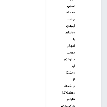
نسبی
مبادله
جفت
ارزهای
مختلف
را
انجام
دهند.
بازارهای
ارز
متشکل
از
بانک‌ها،
معامله‌گران
فارکس،
شرکت‌های