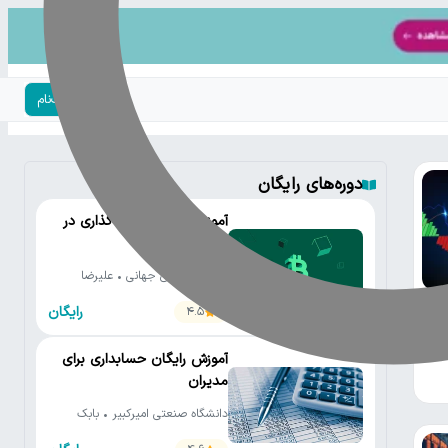
ورود | ثبت‌نام
دوره‌های رایگان
آموزش جامع سرمایه‌گذاری در
ارزهای دیجیتال
بیت‌پین • علی جهانی • علیرضا
محمدی • کارن آهنگری • رضا
رایگان
4.5
محمدپور • محسن صالح • محمد
یی
نورموسوی
آموزش رایگان حسابداری برای
مدیران
دانشگاه صنعتی امیرکبیر • بابک
صادق زاده