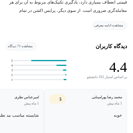
قیمتی انعطاف بسیاری دارد، یادگیری تکنیک‌های مربوط به آن برای هر
معامله‌گری ضروری است. از سوی دیگر، پرایس اکشن در تمام
بازارهای مالی، از بازارهای سهام گرفته تا بازارهای پر نوسانی نظیر
مشاهده ادامه معرفی
رمز ارزها، کاربرد دارد و نمی‌توان آن را مختص یک بازار خاص دانست.
دوره آموزش پرایس اکشن رایگان مناسب چه کسانی
دیدگاه کاربران
مشاهده 71 دیدگاه
است؟
5
4.4
4
تنها کافی است قصد ورود به بازارهای مالی را داشته باشید؛ همین
3
مسئله برای شرکت در این دوره رایگان پرایس اکشن کفایت می‌کند. از
2
بر اساس امتیاز 162 دانشجو
1
آنجایی که این دوره آموزشی از صفر تا صد معاملات با استفاده از
پرایش اکشن را توضیح داده است، همه افراد، با هر سطحی از دانش
محمد رضا پورامینایی
امیرعباس نظری
5
می‌تواند در آن شرکت کند.
1 ماه پیش
1 ماه پیش
بعد از فراگیری دوره آموزش پرایش اکشن چه مهارت
خوبه
شایسته مناسب مد نظر
هایی کسب خواهید کرد؟