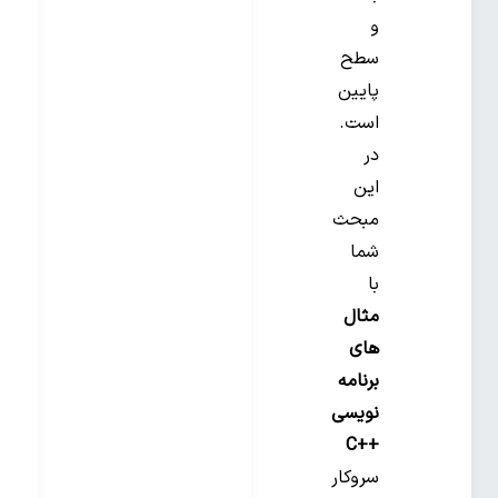
و
سطح
پایین
است.
در
این
مبحث
شما
با
مثال
‌های
برنامه‌
نویسی
++C
سروکار