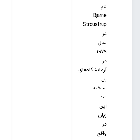
نام
Bjarne
Stroustrup
در
سال
۱۹۷۹
در
آزمایشگاه‌های
بل
ساخته
شد.
این
زبان
در
واقع