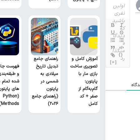
{}
آموزش کامل و
راهنمای جامع
[+]
تصویری ساخت
تبدیل تاریخ
فهرست جام
بازی مار با
میلادی به
و طبقه‌بند
پایتون؛
شمسی در
شده تمام م
گاه
گام‌به‌گام از
پایتون
های پایتون
صفر + کد
(راهنمای جامع
(Python
کامل
۲۰۲۶)
Methods)