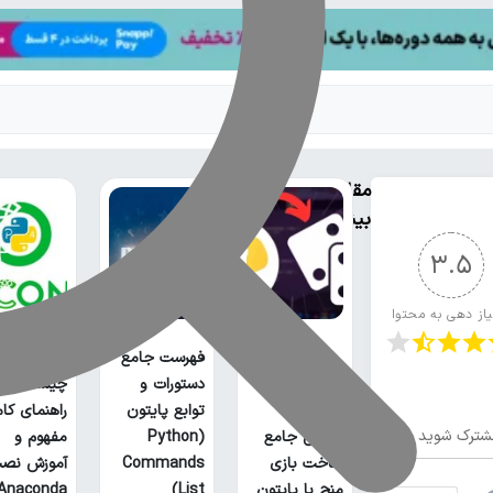
مقالات
بیشتر
3.5
یاز دهی به محتوا
فهرست جامع
آناکوندا پا
دستورات و
چیست؟
توابع پایتون
راهنمای کا
شترک شوید
آموزش جامع
(Python
مفهوم و
ساخت بازی
Commands
آموزش نص
منچ با پایتون
List)
Anaconda