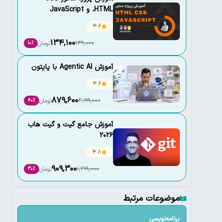
،HTML و JavaScript
4.6
134,100
149,000
تومان
10٪
آموزش Agentic AI با پایتون
4.6
879,600
2,199,000
تومان
60٪
آموزش جامع گیت و گیت هاب
2026
4.8
909,300
1,299,000
تومان
30٪
موضوعات مرتبط
برنامه‌نویسی