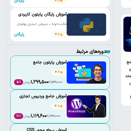
رایگان
4.8
آموزش رایگان پایتون کاربردی
مکتب‌خونه • سروش حیدری پهلویان
رایگان
4.6
دوره‌های مرتبط
ع
آموزش پایتون جامع
ی
4.6
تد
1,299,500
2,599,000
تومان
50٪
آموزش جامع وردپرس تجاری
4.8
1,119,600
2,799,000
تومان
60٪
آموزش پروژه محور CSS