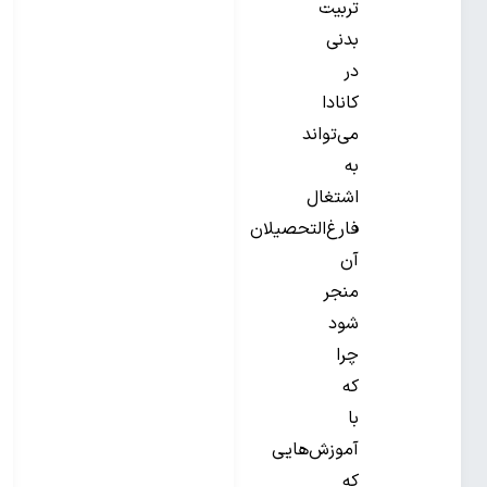
تربیت
بدنی
در
کانادا
می‌تواند
به
اشتغال
فارغ‌التحصیلان
آن
منجر
شود
چرا
که
با
آموزش‌هایی
که