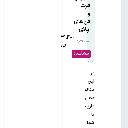
فوت
و
فن‌های
اپلای
۱,۱۳۹,۴۰۰
۱,۸۹۹,۰۰۰
۴۰%
تومان
مشاهده
و خرید
در
این
مقاله
سعی
داریم
تا
شما