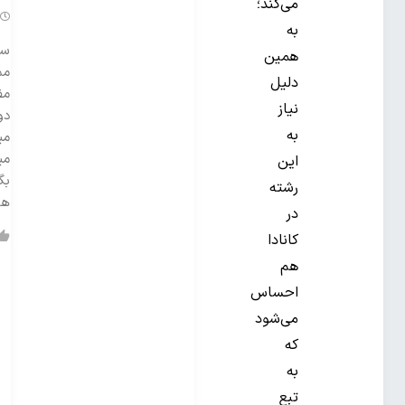
می‌کند؛
به
سل
همین
مم
دلیل
مف
نیاز
دو
به
می
می
این
بگ
رشته
ها
در
کانادا
هم
احساس
می‌شود
که
به
تبع