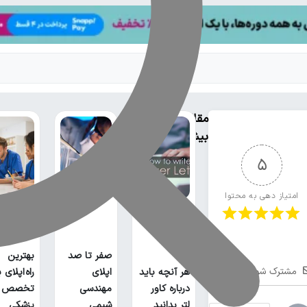
مقالات
بیشتر
5
امتیاز دهی به محتوا
صفر تا صد
بهترین
مشترک شوید
هر آنچه باید
اپلای
راه اپلای 
درباره کاور
مهندسی
تخصص
لتر بدانید
شیمی
پزشکی