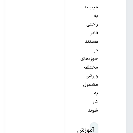
میبینند
به
راحتی
قادر
هستند
در
حوزه‌های
مختلف
ورزشی
مشغول
به
کار
شوند.
آموزش