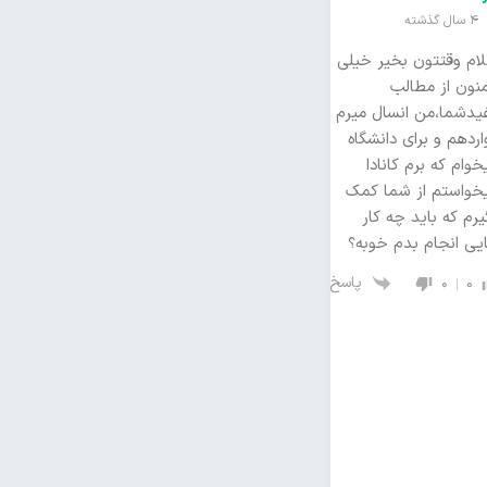
4 سال گذشته
ام وقتتون بخیر خیلی
نون از مطالب
یدشما،من انسال میرم
اردهم و برای دانشگاه
خوام که برم کانادا
خواستم از شما کمک
یرم که باید چه کار
یی انجام بدم خوبه؟
پاسخ
0
0