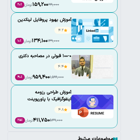
159,200
199,000
تومان
20٪
آموزش بهبود پروفایل لینکدین
4.2
134,100
149,000
تومان
10٪
100-0 قبولی در مصاحبه دکتری
4.4
959,400
1,599,000
تومان
40٪
آموزش طراحی رزومه
اینفوگرافیک با پاورپوینت
4.8
411,750
549,000
تومان
25٪
موضوعات مرتبط