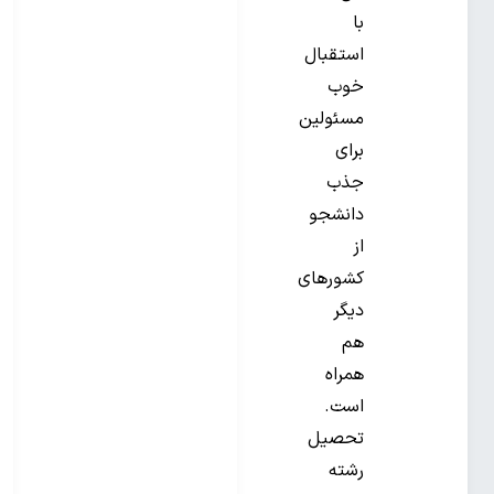
با
استقبال
خوب
مسئولین
برای
جذب
دانشجو
از
کشورهای
دیگر
هم
همراه
است.
تحصیل
رشته