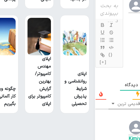
{}
اپلای
[+]
مهندس
اپلای
کامپیوتر/
روانشناسی و
بهترین
یدگاه
شرایط
گرایش
چگونه وی
پذیرش
کامپیوتر برای
کار آلمانی
دیمی ترین
تحصیلی
اپلای
بگیریم
Kimi