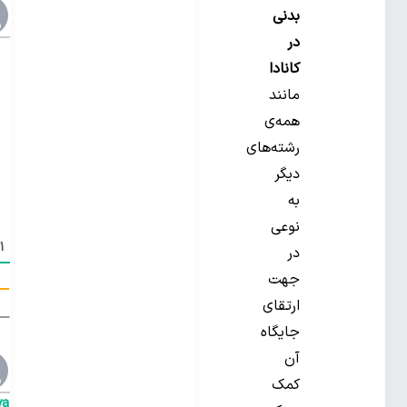
بدنی
در
کانادا
مانند
همه‌ی
رشته‌های
دیگر
به
نوعی
1
د
در
جهت
ق
ارتقای
جایگاه
آن
کمک
ya