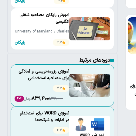
رایگان
4.1
آموزش رایگان مصاحبه شغلی
انگلیسی
University of Maryland • Charles
Duquette
رایگان
3.7
دوره‌های مرتبط
آموزش رزومه‌نویسی و آمادگی
برای مصاحبه استخدامی
زای
3.7
839,400
1,399,000
تومان
40٪
آموزش WORD برای استخدام
در ادارات و شرکت‌ها
4.6