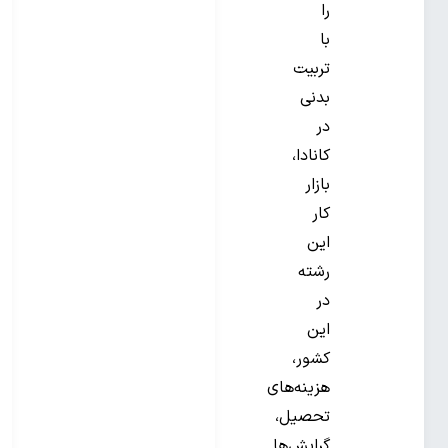
را
با
تربیت
بدنی
در
کانادا،
بازار
کار
این
رشته
در
این
کشور،
هزینه‌های
تحصیل،
گرایش‌ها