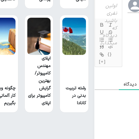
{}
اپلای
[+]
مهندس
کامپیوتر/
بهترین
دیدگاه
رشته تربیت
گرایش
چگونه وی
بدنی در
کامپیوتر برای
کار آلمانی
کانادا
اپلای
بگیریم