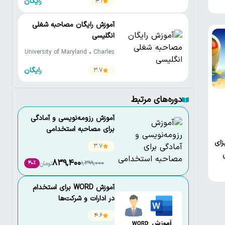
رایگان
4.1
آموزش رایگان مصاحبه شغلی
انگلیسی
University of Maryland • Charles
Duquette
رایگان
3.7
دوره‌های مرتبط
آموزش رزومه‌نویسی و آمادگی
برای مصاحبه استخدامی
زای
3.7
839,400
1,399,000
تومان
40٪
آموزش WORD برای استخدام
در ادارات و شرکت‌ها
4.6