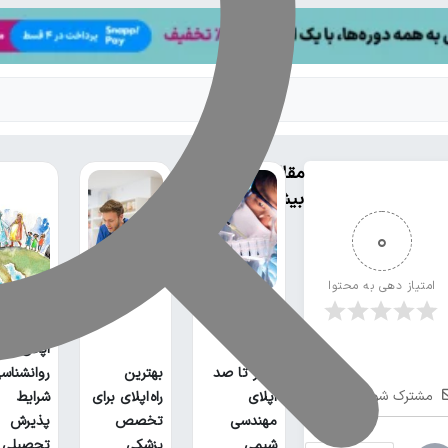
مقالات
بیشتر
0
امتیاز دهی به محتوا
اپلای
صفر تا صد
بهترین
روانشناس
مشترک شوید
اپلای
راه اپلای برای
شرایط
مهندسی
تخصص
پذیرش
شیمی
پزشکی
تحصیلی