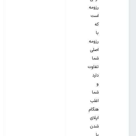
رزومه
است
که
با
رزومه
اصلی
شما
تفاوت
دارد
و
شما
اغلب
هنگام
اپلای
شدن
با