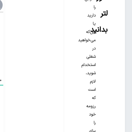
را
لتر
دارید
یا
بدانید
این‌که
می‌خواهید
در
شغلی
استخدام
شوید،
0
لازم
است
که
رزومه
خود
را
برای