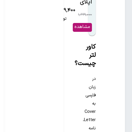
اپلای
۱,۱۳۹,۴۰۰
۱,۸۹۹,۰۰۰
۴۰%
تومان
مشاهده
و خرید
کاور
لتر
چیست؟
در
زبان
فارسی
به
Cover
Letter،
نامه