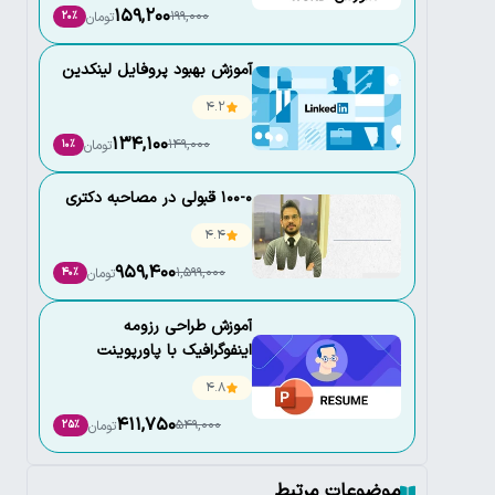
159,200
199,000
تومان
20٪
آموزش بهبود پروفایل لینکدین
4.2
134,100
149,000
تومان
10٪
100-0 قبولی در مصاحبه دکتری
4.4
959,400
1,599,000
تومان
40٪
آموزش طراحی رزومه
اینفوگرافیک با پاورپوینت
4.8
411,750
549,000
تومان
25٪
موضوعات مرتبط