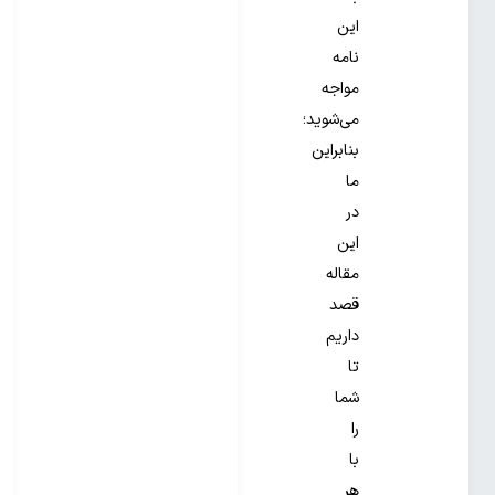
این
نامه
مواجه
می‌شوید؛
بنابراین
ما
در
این
مقاله
قصد
داریم
تا
شما
را
با
هر