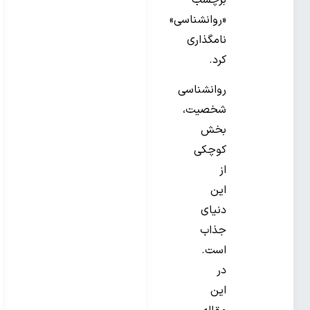
برچسب
«روانشناسی»
نامگذاری
کرد.
روانشناسی
شخصیت،
بخش
کوچکی
از
این
دنیای
جذاب
است.
در
این