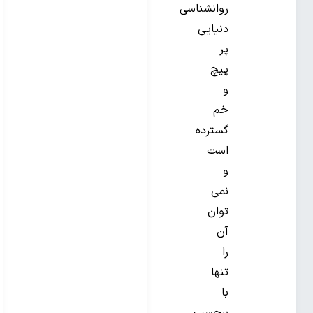
روانشناسی
دنیایی
پر
پیچ
و
خم
گسترده
است
و
نمی
توان
آن
را
تنها
با