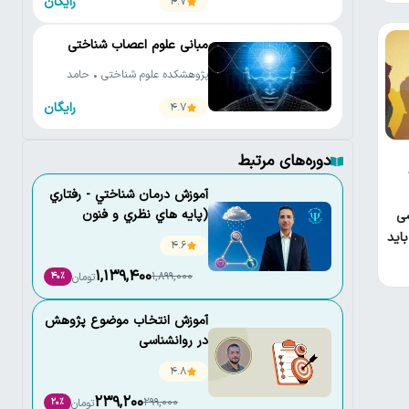
رایگان
4.7
مبانی علوم اعصاب شناختی
پژوهشکده علوم شناختی • حامد
اختیاری
رایگان
4.7
دوره‌های مرتبط
آموزش درمان شناختي - رفتاري
(پايه هاي نظري و فنون
سی
كاربردي)
اید
4.6
1,139,400
1,899,000
تومان
40٪
آموزش انتخاب موضوع پژوهش
در روانشناسی
4.8
239,200
299,000
تومان
20٪