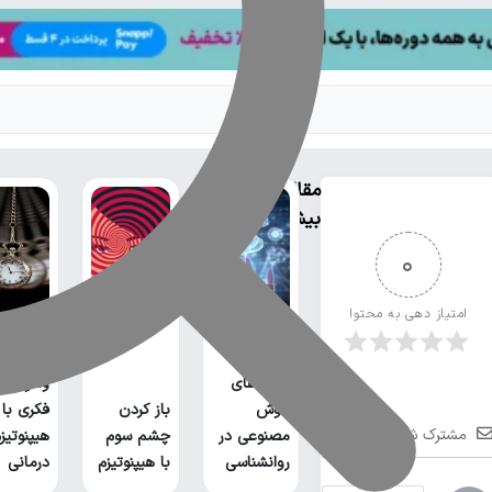
مقالات
بیشتر
0
امتیاز دهی به محتوا
درمان
بررسی
قطعی
کاربردهای
وسواس
هوش
باز کردن
فکری با
مشترک شوید
مصنوعی در
چشم سوم
هیپنوتیز
روانشناسی
با هیپنوتیزم
درمانی