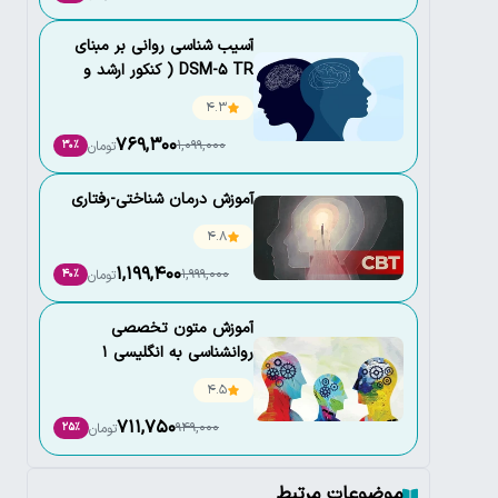
آسیب شناسی روانی بر مبنای
DSM-5 TR ( کنکور ارشد و
دکتری روانشناسی)
4.3
769,300
1,099,000
تومان
30٪
آموزش درمان شناختی-رفتاری
4.8
1,199,400
1,999,000
تومان
40٪
آموزش متون تخصصی
روانشناسی به انگلیسی 1
4.5
711,750
949,000
تومان
25٪
موضوعات مرتبط