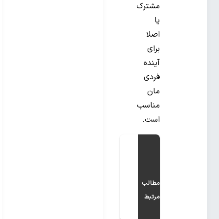
مشترک
یا
اصلا
برای
آینده
فردی
مان
مناسب
است.
اختلال
شخصیت
مرزی
مطالب
چیست
مرتبط
و چه
علائمی