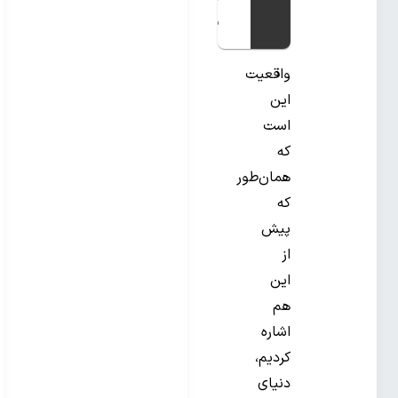
دارد؟
واقعیت
این
است
که
همان‌طور
که
پیش
از
این
هم
اشاره
کردیم،
دنیای