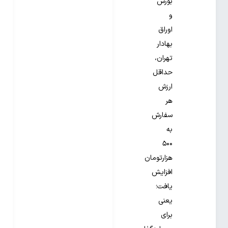
بورس
و
اوراق
بهادار
تهران،
حداقل
ارزش
هر
سفارش
به
۵۰۰
هزارتومان
افزایش
یافت؛
یعنی
برای