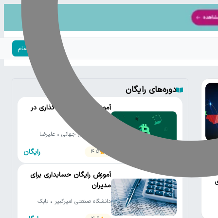
ورود | ثبت‌نام
دوره‌های رایگان
آموزش جامع سرمایه‌گذاری در
ارزهای دیجیتال
بیت‌پین • علی جهانی • علیرضا
محمدی • کارن آهنگری • رضا
رایگان
4.5
محمدپور • محسن صالح • محمد
ش MACD
نورموسوی
آموزش رایگان حسابداری برای
ی
مدیران
دانشگاه صنعتی امیرکبیر • بابک
صادق زاده