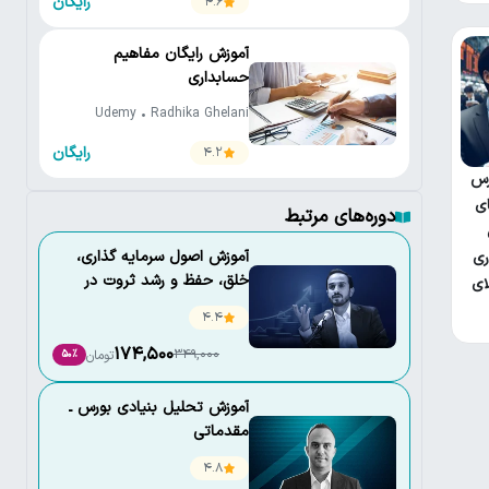
رایگان
4.6
آموزش رایگان مفاهیم
حسابداری
Udemy • Radhika Ghelani
رایگان
4.2
رس
ای
دوره‌های مرتبط
آموزش اصول سرمايه گذاری،
ری
خلق، حفظ و رشد ثروت در
لای
نوسانات اقتصادی
4.4
174,500
349,000
تومان
50٪
آموزش تحلیل بنیادی بورس ـ
مقدماتی
4.8