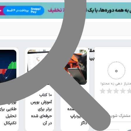
مقالات
بیشتر
0
متیاز دهی به محتوا
۱۰ کتاب
آموز
ایردراپ کتز،
آموزش بورس
بورس: ابزار
ادامه دهنده
برتر برای
طلایی برا
مشترک شوید
راه ایردراپ
حرفه‌ای شده
تحلیل
داگز
در آن
تکنیکال