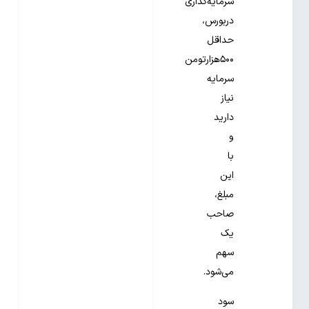
سرمایه‌گذاری
دربورس،
حداقل
۵۰۰هزارتومن
سرمایه
نیاز
دارید
و
با
این
مبلغ،
صاحب
یک
سهم
می‌شود.
سود