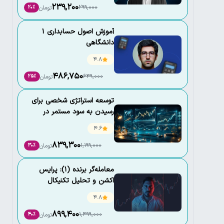
239,200
299,000
تومان
20٪
آموزش اصول حسابداری 1
دانشگاهی
4.8
486,750
649,000
تومان
25٪
توسعه استراتژی شخصی برای
رسیدن به سود مستمر در
بازارهای مالی
4.6
839,300
1,199,000
تومان
30٪
معامله‌گر برنده (1): پرایس
اکشن و تحلیل تکنیکال
4.8
899,400
1,499,000
تومان
40٪