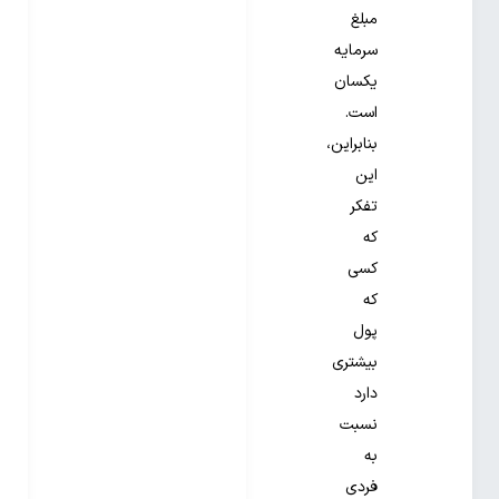
مبلغ
سرمایه
یکسان
است.
بنابراین،
این
تفکر
که
کسی
که
پول
بیشتری
دارد
نسبت
به
فردی