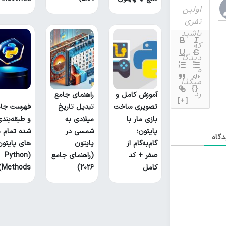
{}
آموزش کامل و
راهنمای جامع
[+]
تصویری ساخت
تبدیل تاریخ
فهرست جام
بازی مار با
میلادی به
و طبقه‌بند
پایتون؛
شمسی در
شده تمام م
گاه
گام‌به‌گام از
پایتون
های پایتون
صفر + کد
(راهنمای جامع
(Python
کامل
۲۰۲۶)
Methods)