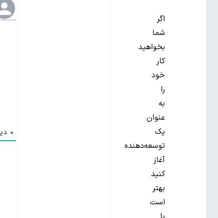
اگر
شما
بخواهید
کار
خود
را
به
عنوان
یک
0
دید
توسعه‌دهنده
آغاز
کنید
بهتر
است
با