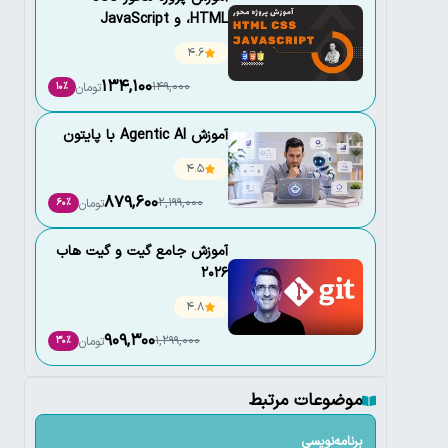
،HTML و JavaScript
4.6
134,100
149,000
تومان
10٪
آموزش Agentic AI با پایتون
4.5
879,600
2,199,000
تومان
60٪
آموزش جامع گیت و گیت هاب
2026
4.8
909,300
1,299,000
تومان
30٪
موضوعات مرتبط
برنامه‌نویسی