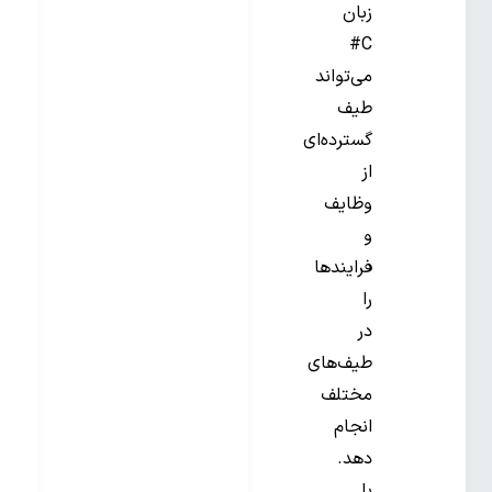
زبان
C#
می‌تواند
طیف
گسترده‌ای
از
وظایف
و
فرایندها
را
در
طیف‌های
مختلف
انجام
دهد.
با