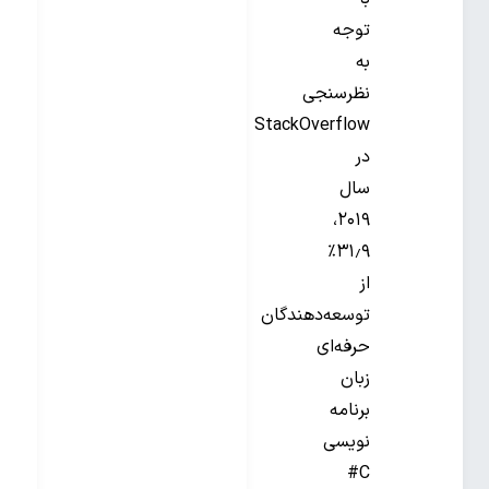
توجه
به
نظرسنجی
StackOverflow
در
سال
۲۰۱۹،
۳۱٫۹٪
از
توسعه‌دهندگان
حرفه‌ای
زبان
برنامه
نویسی
C#