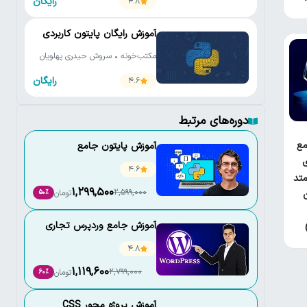
رایگان
4.8
آموزش رایگان پایتون کاربردی
مکتب‌خونه • سروش حیدری پهلویان
رایگان
4.6
دوره‌های مرتبط
ع
آموزش پایتون جامع
ی
4.6
تد
1,299,500
2,599,000
تومان
50٪
آموزش جامع وردپرس تجاری
4.8
1,119,600
2,799,000
تومان
60٪
آموزش پروژه محور CSS