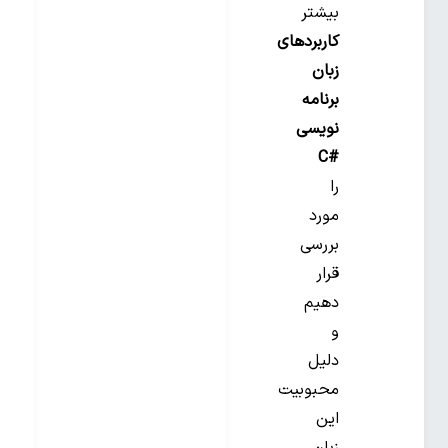
بیشتر
کاربردهای
زبان
برنامه
نویسی
C#‎
را
مورد
بررسی
قرار
دهیم
و
دلیل
محبوبیت
این