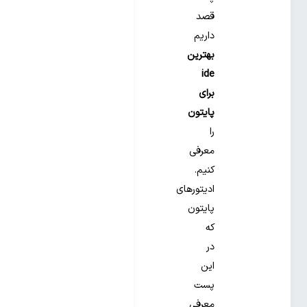
قصد
داریم
بهترین
ide
برای
پایتون
را
معرفی
کنیم.
ادیتورهای
پایتون
که
در
این
پست
معرفی