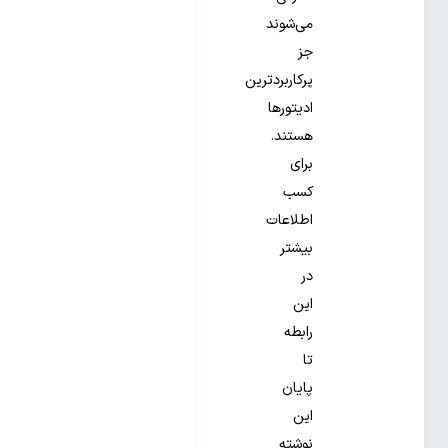
می‌شوند
جز
پرکاربردترین
ادیتورها
هستند.
برای
کسب
اطلاعات
بیشتر
در
این
رابطه
تا
پایان
این
نوشته