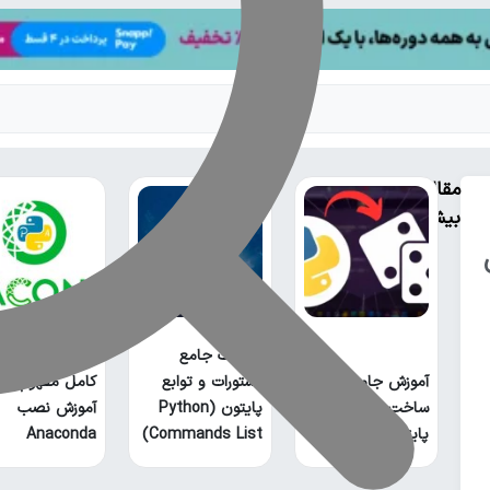
مقالات
بیشتر
آناکوندا پایتون
فهرست جامع
چیست؟ راهنمای
آموزش جامع
دستورات و توابع
کامل مفهوم و
ساخت بازی منچ با
پایتون (Python
آموزش نصب
پایتون
Commands List)
Anaconda