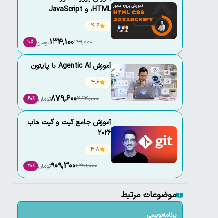
،HTML و JavaScript
4.6
134,100
149,000
تومان
10٪
آموزش Agentic AI با پایتون
4.6
879,600
2,199,000
تومان
60٪
آموزش جامع گیت و گیت هاب
2026
4.8
909,300
1,299,000
تومان
30٪
موضوعات مرتبط
برنامه‌نویسی