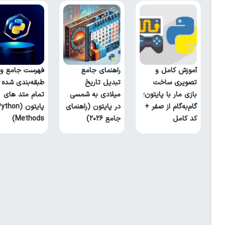
آموزش کامل و
راهنمای جامع
فهرست جامع و
تصویری ساخت
تبدیل تاریخ
طبقه‌بندی شده
بازی مار با پایتون؛
میلادی به شمسی
تمام متد های
گام‌به‌گام از صفر +
در پایتون (راهنمای
پایتون (thon
کد کامل
جامع ۲۰۲۶)
Methods)