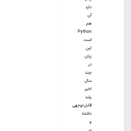
دارد
آن‌
هم
Python
است.
این
زبان
در
چند
سال
اخیر
رشد
قابل‌توجهی
داشته
و
در