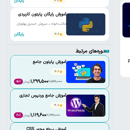
رایگان
4.8
آموزش رایگان پایتون کاربردی
مکتب‌خونه • سروش حیدری پهلویان
رایگان
4.6
دوره‌های مرتبط
Py
آموزش پایتون جامع
4.6
1,299,500
2,599,000
تومان
50٪
آموزش جامع وردپرس تجاری
4.8
1,119,600
2,799,000
تومان
60٪
آموزش پروژه محور CSS