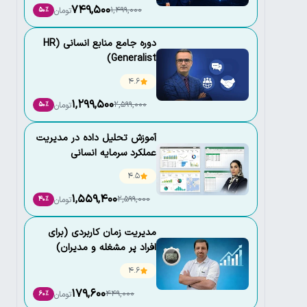
749,500
1,499,000
تومان
50٪
دوره جامع منابع انسانی (HR
Generalist)
4.6
1,299,500
2,599,000
تومان
50٪
آموزش تحلیل داده در مدیریت
عملکرد سرمایه انسانی
4.5
1,559,400
2,599,000
تومان
40٪
مدیریت زمان کاربردی (برای
افراد پر مشغله و مدیران)
4.6
179,600
449,000
تومان
60٪