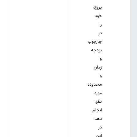
پروژه
خود
را
در
چارچوب
بودجه
و
زمان
و
محدوده
مورد
نظر،
انجام
دهد.
در
این