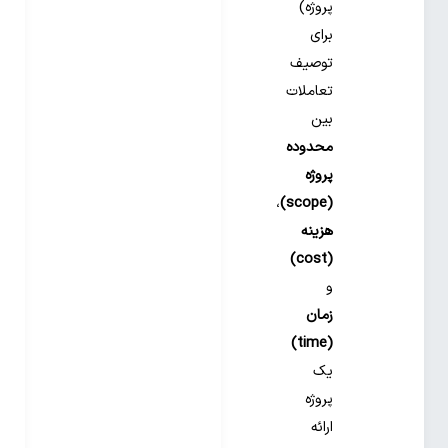
پروژه)
برای
توصیف
تعاملات
بین
محدوده
پروژه
،
(scope)
هزینه
(cost)
و
زمان
(time)
یک
پروژه
ارائه