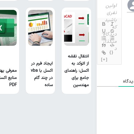
{}
انتقال نقشه
[+]
از اتوکد به
ایجاد فرم در
اکسل: راهنمای
اکسل با vba
معرفی بهت
جامع برای
در چند گام
منابع اکس
دگاه
مهندسین
ساده
PDF