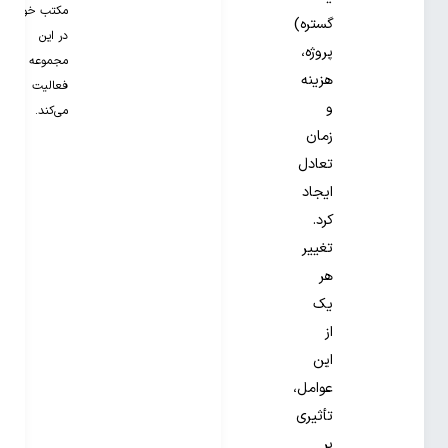
مکتب خونه
گستره)
در این
پروژه،
مجموعه
هزینه
فعالیت
و
می‌کند.
زمان
تعادل
ایجاد
کرد.
تغییر
هر
یک
از
این
عوامل،
تأثیری
بر