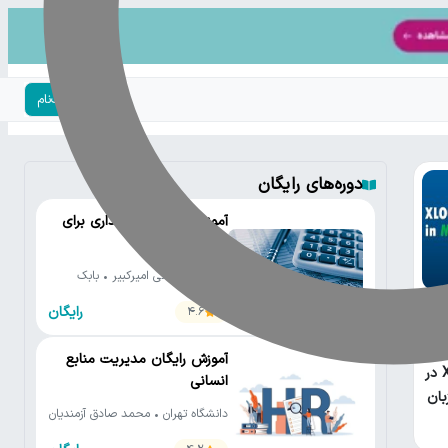
ورود | ثبت‌نام
دوره‌های رایگان
آموزش رایگان حسابداری برای
مدیران
دانشگاه صنعتی امیرکبیر • بابک
صادق زاده
رایگان
4.6
آموزش رایگان مدیریت منابع
XLOOKUP در
انسانی
بان
دانشگاه تهران • محمد صادق آزمندیان