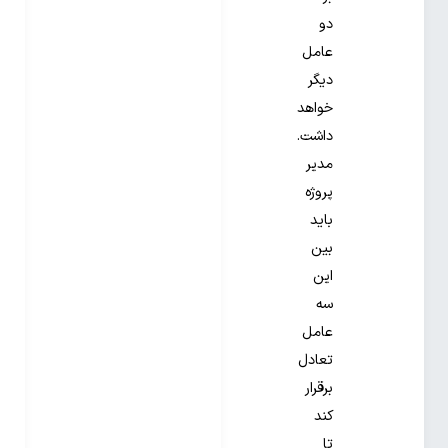
دو
عامل
دیگر
خواهد
داشت.
مدیر
پروژه
باید
بین
این
سه
عامل
تعادل
برقرار
کند
تا