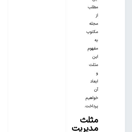
مطلب
از
مجله
مکتوب
به
مفهوم
این
مثلث
و
ابعاد
آن
خواهیم
پرداخت.
مثلث
مدیریت