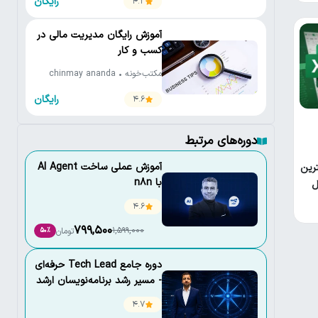
رایگان
4.2
آموزش رایگان مدیریت مالی در
کسب و کار
مکتب‌خونه • chinmay ananda
رایگان
4.6
دوره‌های مرتبط
آموزش عملی ساخت AI Agent
رین
با n8n
ل
4.6
799,500
1,599,000
تومان
50٪
دوره جامع Tech Lead حرفه‌ای
- مسیر رشد برنامه‌نویسان ارشد
4.7