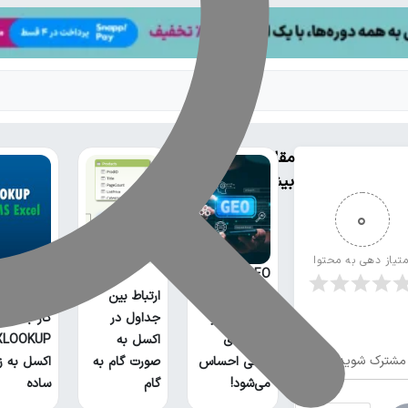
مقالات
بیشتر
0
متیاز دهی به محتوا
GEO چیست؟
خطر بیخ
ارتباط بین
گوش سئو و
جداول در
کار با تابع
روش‌های
اکسل به
مشترک شوید
سنتی احساس
صورت گام به
اکسل به ز
می‌شود!
گام
ساده