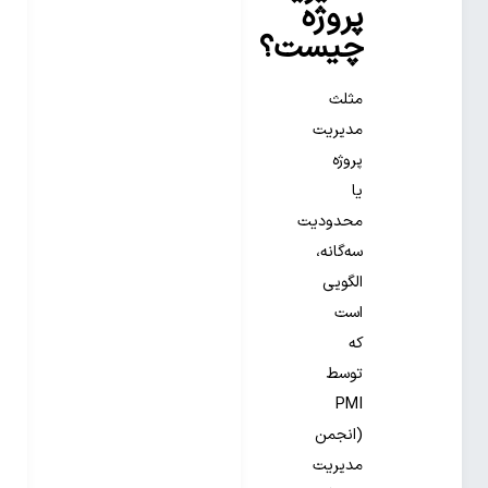
پروژه
چیست؟
مثلث
مدیریت
پروژه
یا
محدودیت
سه‌گانه،
الگویی
است
که
توسط
PMI
(انجمن
مدیریت