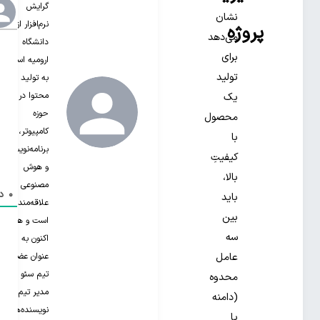
گرایش
نشان
نرم‌افزار از
پروژه
می‌دهد
دانشگاه
برای
ارومیه است.
تولید
به تولید
محتوا در
یک
حوزه
محصول
کامپیوتر،
با
برنامه‌نویسی
کیفیتِ
و هوش
بالا،
مصنوعی
0
دی
باید
علاقه‌مند‌
بین
است و هم
سه
اکنون به
عنوان عضو
عامل
تیم سئو و
محدوه
مدیر تیم
(دامنه
نویسنده‌های
یا