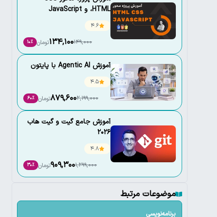
،HTML و JavaScript
4.6
134,100
149,000
تومان
10٪
آموزش Agentic AI با پایتون
4.5
879,600
2,199,000
تومان
60٪
آموزش جامع گیت و گیت هاب
2026
4.8
909,300
1,299,000
تومان
30٪
موضوعات مرتبط
برنامه‌نویسی