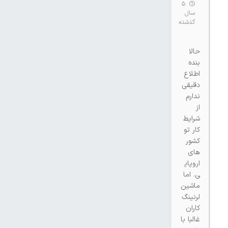
5
سال
گذشته
حالا
بنده
اطلاع
دقیقی
ندارم
از
شرایط
کار تو
کشور
های
اروپای
ی. اما
ماشین
لرنینگ
کاران
غالبا با