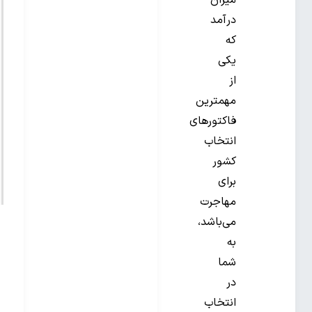
میزان
درآمد
که
یکی
از
مهمترین
فاکتورهای
انتخاب
کشور
برای
مهاجرت
می‌باشد،
به
شما
در
انتخاب