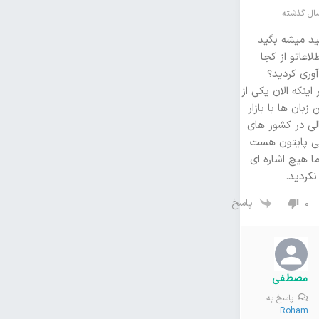
د میشه بگید
لاعاتو از کجا
وری کردید؟
اینکه الان یکی از
 زبان ها با بازار
الی در کشور های
یی پایتون هست
ا هیچ اشاره ای
کردید.
پاسخ
0
مصطفی
پاسخ به
Roham