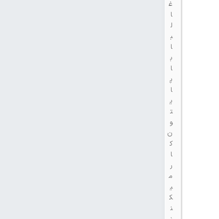
غ
ا
ل
ب
ا
ب
ا
پ
ا
ی
ت
و
ن
ک
ا
ر
م
ی
ک
ن