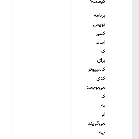
کیست؟
برنامه
نویس
کسی
است
که
برای
کامپیوتر
کدی
می‌نویسد
که
به
او
می‌گویند
چه