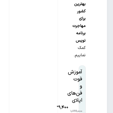
بهترین
کشور
برای
مهاجرت
برنامه
نویس
کمک
نماییم.
آموزش
فوت
و
فن‌های
اپلای
۱,۱۳۹,۴۰۰
۱,۸۹۹,۰۰۰
۴۰%