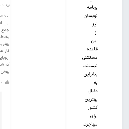
6 سال گذشته
برنامه
نویسان
ببخشی
این اط
نیز
جمع آ
از
بخاطر 
این
بهترین
قاعده
کار ع
مستثنی
اروپا
که شم
نیستند،
بهش ن
بنابراین
به
0
دنبال
بهترین
کشور
برای
مهاجرت