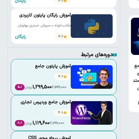
رایگان
4.8
آموزش رایگان پایتون کاربردی
مکتب‌خونه • سروش حیدری پهلویان
رایگان
4.6
دوره‌های مرتبط
ع
آموزش پایتون جامع
ی
4.6
تد
1,299,500
2,599,000
تومان
50٪
آموزش جامع وردپرس تجاری
4.8
1,119,600
2,799,000
تومان
60٪
آموزش پروژه محور CSS