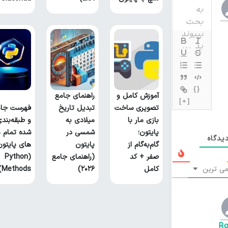
{}
آموزش کامل و
راهنمای جامع
[+]
تصویری ساخت
تبدیل تاریخ
فهرست جام
بازی مار با
میلادی به
و طبقه‌بند
پایتون؛
شمسی در
شده تمام م
یدگاه
گام‌به‌گام از
پایتون
های پایتون
صفر + کد
(راهنمای جامع
(Python
ی ترین
کامل
۲۰۲۶)
Methods)
R