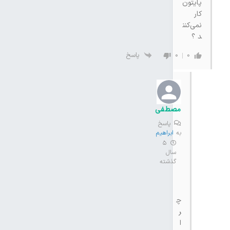
پایتون
کار
نمی‌کنن
د ؟
پاسخ
0
0
مصطفی
پاسخ
به
ابراهیم
5
سال
گذشته
چ
ر
ا