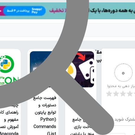
مقالات
بیشتر
0
یاز دهی به محتوا
فهرست جامع
آناکوندا پا
دستورات و
چیست؟
توابع پایتون
راهنمای کا
شترک شوید
آموزش جامع
(Python
مفهوم و
ساخت بازی
Commands
آموزش نص
منچ با پایتون
List)
Anaconda